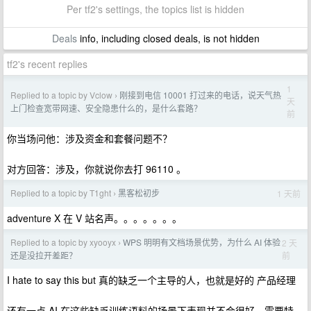
Per tf2's settings, the topics list is hidden
Deals
info, including closed deals, is not hidden
tf2's recent replies
1
Replied to a topic by Vclow
刚接到电信 10001 打过来的电话，说天气热
›
天
上门检查宽带网速、安全隐患什么的，是什么套路？
前
你当场问他：涉及资金和套餐问题不？
对方回答：涉及，你就说你去打 96110 。
Replied to a topic by T1ght
黑客松初步
1 天前
›
adventure X 在 V 站名声。。。。。。。
Replied to a topic by xyooyx
WPS 明明有文档场景优势，为什么 AI 体验
2 天
›
前
还是没拉开差距？
I hate to say this but 真的缺乏一个主导的人，也就是好的 产品经理
还有一点 AI 在这些缺乏训练语料的场景下表现并不会很好，需要特