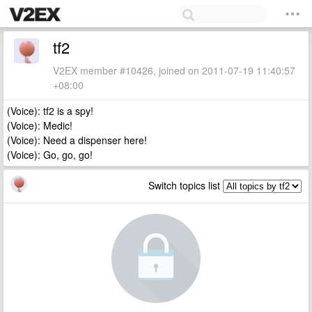
tf2
V2EX member #10426, joined on 2011-07-19 11:40:57
+08:00
(Voice): tf2 is a spy!
(Voice): Medic!
(Voice): Need a dispenser here!
(Voice): Go, go, go!
Switch topics list