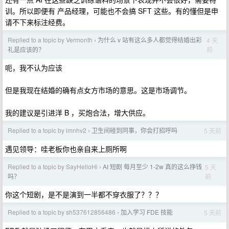
训。所以即便有 产品经理，可能也不会搞 SFT 这些。有的懂但是申
请不下来标注经费。
Replied to a topic by Vermonth
为什么 v 站有这么多人都觉得结婚出彩
4 天
›
前
礼是应该的？
呃，我不认为应该
但是我现在结婚的确有点女方市场的意思。这是市场调节。
我的建议是引进洋 B ，买炮合法，增大供应。
Replied to a topic by imnhv2
卫生间碰到同事，你会打招呼吗
5 天前
›
遇见领导：哇老板你也亲自来上厕所啊
Replied to a topic by SayHelloHi
AI 短剧 每月至少 1-2w 真的这么挣钱
5 天
›
前
吗？
你这个短剧，是不是演到一半都不穿衣服了？？？
Replied to a topic by sh537612856486
加入学习 FDE 技能
5 天前
›