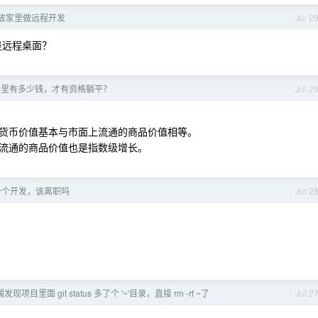
ni 放家里做远程开发
Jul 2
还是远程桌面？
手里有多少钱，才有资格躺平？
Jul 2
货币价值基本与市面上流通的商品价值相等。
流通的商品价值也是指数级增长。
一个开发，该离职吗
Jul 2
。
项目里面 git status 多了个 '~'目录，直接 rm -rf ~了
Jul 2