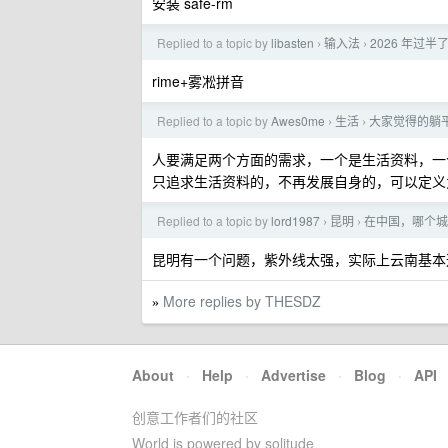
安装 safe-rm
Replied to a topic by
libasten
输入法
2026 年过
›
›
rime+雾凇拼音
Replied to a topic by
Awes0me
生活
大家觉得的躺
›
›
人要满足两个方面的需求，一个是生活资料，一
只追求生活资料的，不再发展自身的，可以定义
Replied to a topic by
lord1987
昆明
在中国，哪个城
›
›
昆明有一个问题，紫外线太强，实际上云南基本
More replies by THESDZ
»
About
·
Help
·
Advertise
·
Blog
·
API
创意工作者们的社区
World is powered by solitude