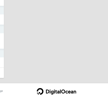
7
6
5
ge