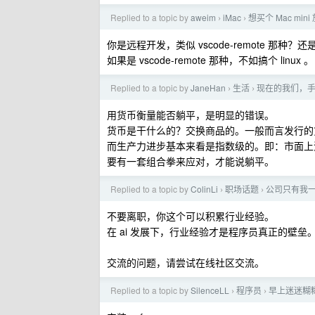
Replied to a topic by
aweim
iMac
想买个 Mac mi
›
›
你是远程开发，类似 vscode-remote 那种？
如果是 vscode-remote 那种，不如搞个 linux 。
Replied to a topic by
JaneHan
生活
现在的我们，
›
›
用货币衡量能否躺平，是明显的错误。
货币是干什么的？交换商品的。一般而言发行的
而生产力进步基本来看是指数级的。即：市面上
要有一套组合拳来应对，才能说躺平。
Replied to a topic by
ColinLi
职场话题
公司只有我
›
›
不要离职，你这个可以积累行业经验。
在 ai 发展下，行业经验才是程序员真正的壁垒
交流的问题，请尝试在线社区交流。
Replied to a topic by
SilenceLL
程序员
早上迷迷糊糊发现
›
›