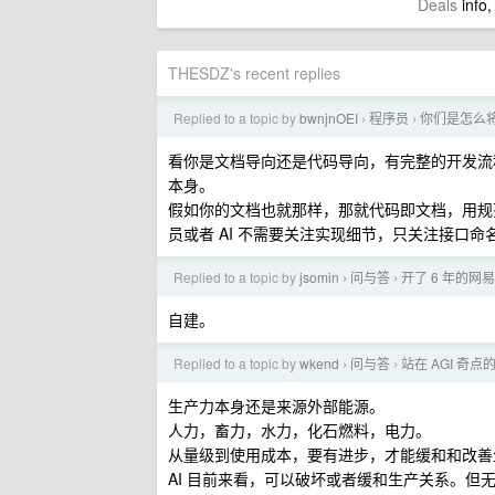
Deals
info,
THESDZ's recent replies
Replied to a topic by
bwnjnOEI
程序员
你们是怎么
›
›
看你是文档导向还是代码导向，有完整的开发流
本身。
假如你的文档也就那样，那就代码即文档，用规
员或者 AI 不需要关注实现细节，只关注接口
Replied to a topic by
jsomin
问与答
开了 6 年的网
›
›
自建。
Replied to a topic by
wkend
问与答
站在 AGI 奇
›
›
生产力本身还是来源外部能源。
人力，畜力，水力，化石燃料，电力。
从量级到使用成本，要有进步，才能缓和和改善
AI 目前来看，可以破坏或者缓和生产关系。但