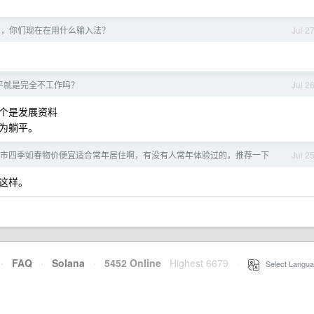
半了，你们现在在用什么输入法？
Jul 2
平就是完全不工作吗？
Jul 2
个是发展资料
为躺平。
市四季如春物价便宜适合常年居住啊，有没有人常年体验过的，推荐一下
Jul 2
这样。
·
FAQ
·
Solana
·
5452 Online
Highest 6679
·
Select Langua