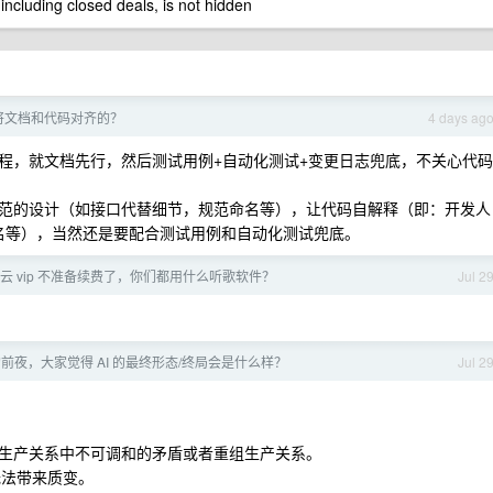
 including closed deals, is not hidden
将文档和代码对齐的？
4 days ag
程，就文档先行，然后测试用例+自动化测试+变更日志兜底，不关心代码
范的设计（如接口代替细节，规范命名等），让代码自解释（即：开发人
命名等），当然还是要配合测试用例和自动化测试兜底。
易云 vip 不准备续费了，你们都用什么听歌软件？
Jul 2
点的前夜，大家觉得 AI 的最终形态/终局会是什么样？
Jul 2
生产关系中不可调和的矛盾或者重组生产关系。
无法带来质变。