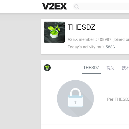
THESDZ
V2EX member #408987, joined on
Today's activity rank
5886
THESDZ
提问
技
Per THESDZ's