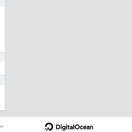
8
8
7
ge