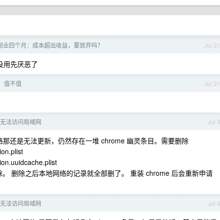
ing 副业四个月：成本超出收益，要放弃吗？
Jul 2
人没用先厌恶了
配，值不值
Jul 2
器无法访问局域网
Jul 
网络那还是无法更新，仍然存在一堆 chrome 幽灵条目。需要删除
on.plist
on.uuidcache.plist
能删除。 删除之后本地网络的记录就全部删了。 重装 chrome 后会重新申请
器无法访问局域网
Jul 