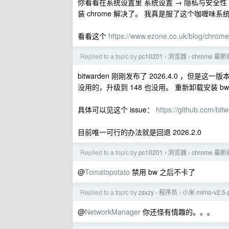
你看看在系统设置里 系统设置 → 隐私与安全性 
装 chrome 解决了。 我真是服了这个咖喱味系
看看这个
https://www.ezone.co.uk/blog/chrome
Replied to a topic by
pc10201
浏览器
chrome 最
›
›
bitwarden 刚刚发布了 2026.4.0 ，但
没用的，升级到 148 也没用。 重新卸载安装 
具体可以见这个 issue：
https://github.com/bit
目前唯一可行的办法就是回退 2026.2.0
Replied to a topic by
pc10201
浏览器
chrome 最
›
›
@
Tomatopotato
禁用 bw 之后不卡了
Replied to a topic by
zsxzy
程序员
小米 mimo-v2.5
›
›
@
NetworkManager
你还怪有情趣的。。。