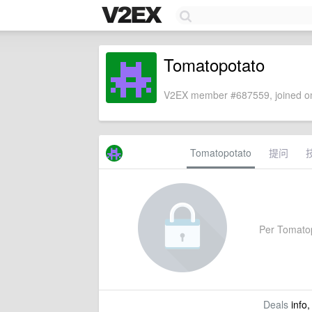
Tomatopotato
V2EX member #687559, joined on
Tomatopotato
提问
Per Tomatopo
Deals
info,