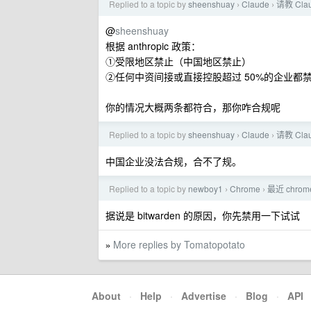
Replied to a topic by
sheenshuay
Claude
请教 C
›
›
@
sheenshuay
根据 anthropic 政策：
①受限地区禁止（中国地区禁止）
②任何中资间接或直接控股超过 50%的企业都
你的情况大概两条都符合，那你咋合规呢
Replied to a topic by
sheenshuay
Claude
请教 C
›
›
中国企业没法合规，合不了规。
Replied to a topic by
newboy1
Chrome
最近 chro
›
›
据说是 bitwarden 的原因，你先禁用一下试试
More replies by Tomatopotato
»
About
·
Help
·
Advertise
·
Blog
·
API