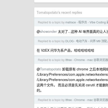
Tomatopotato's recent replies
Replied to a topic by
matrace
程序员
Vibe Cod
›
›
@
showonder
太对了...这种 AI 味界面真的让
Replied to a topic by
DLOG
电动汽车
问界 M9 顶
›
›
在 V2EX 问华为系产品，哈哈哈哈哈哈
Replied to a topic by
ltfree
Chrome
mac 谷歌浏览
›
›
@
Tomatopotato
卸载原有 chrome 之后本地
/Library/Preferences/com.apple.networkextensi
/Library/Preferences/com.apple.networkextensi
这两个文件。 而且必须是先关闭 csrutil 才
的。
Replied to a topic by
ltfree
Chrome
mac 谷歌浏览
›
›