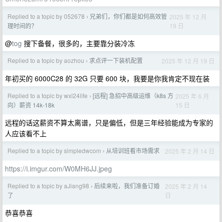
Replied to a topic by 052678
兄弟们，你们都是如何高效管
2025 年 12 月
›
19 日
理时间的？
@
tog
搜下备餐，很多的，主要靠分装冷冻
Replied to a topic by aozhou
求点评一下装机配置
2025 年 12 月 19 日
›
年初买的 6000C28 的 32G 只要 600 块，我要是你我肯定不现在装
Replied to a topic by wxl24life
[远程] 急招中高级运维（k8s 方
2025 年 6 月
›
15 日
向）薪资 14k-18k
远程的话这薪资不算太离谱，只是偏低，但是三年经验能成为专家的
人应该看不上
Replied to a topic by simpledwcom
从培训班看市场需求
2025 年 2 月 14 日
›
https://i.imgur.com/W0MH6JJ.jpeg
Replied to a topic by aJiang98
后续来啦，我们准备订婚
2025 年 2 月 14
›
日
了
恭喜恭喜