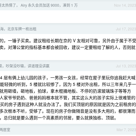
哥太热情了， Airy 永久会员加送 9000，凑到 1 万
Nov 14, 202
海，北京车牌一枚出租
Jul 17, 202
的，一锤子买卖。建议租给长期在京的 V 友相对可靠，另外由于属于不
卖，对薄公堂的指标基本都会被回收，建议一定要租给了解的人，否则就
续，吵架没吵输，讲道理没讲赢
Jul 13, 202
，4 层有俩上幼儿园的孩子，一男孩一女孩，经常在屋子里玩你追我赶大喊
能轻微的听到，5 楼就比较惨了，因为 5 楼对外出租，所以三年来几乎一
就用砸墙，砸地板，拍球，拿木棍捅地板、不停的扔滚玻璃珠子等等方
人家爷爷奶奶、爸爸妈妈根本就不管，其实这么大的孩子实际上很难管的
了，买的房子遇到这种人就没办法了。我们买顶层的原因就是因为之前租房的
多次根本不听，受够了。现在的房子你做隔音是没有多大用的，都很薄而
，总归就是要么遇到一个高素质的邻居，要么就换独栋、顶层。
两居室
Mar 7, 202