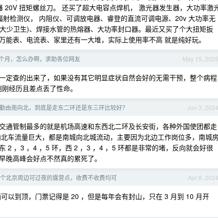
吸尘器 20V 扭矩螺丝刀。 还买了超大电容点焊机， 激光器发生器，大功率激
辐射检测仪， 内阻仪、可调放电器、睿登的直流可调电源、20v 大功率无
(大少卫生)、焊接水管的热熔器、大功率封口器。最近又买了个大扭矩扳
万能表、电流表、家里还有一大堆，实际上使用率不高 就是纯好玩。
个月，怎么办啊，求助各位网友
May 15, 202
一定查的出来了，如果没有其它明显症状自然会好的无需干预，整个病程
 刚刚经历且差点丢了性命。
勤由南向北，到底是走东二环还是东三环比较好？
Jun 3, 202
交通管制最多的就是机场高速和东西北二环及长安街，各种外国使团都走
向北车流量巨大，都是南城向北城流动，主要因为北边工作岗位多，南城
，3 ，4 ，5 环，西 2 ，3 ，4 ，5 环都是非常的堵，反向就会好很
早晚高峰会好点不然真的累死了。
几个北京周边可过夜的露营点，收费不收费均可
Apr 8, 202
到顶，门票记得是 20 ，但是每年会有封山，只在 3 月到 10 月开