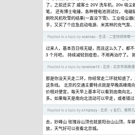
了，之前还买了 威客士 20V 洗车机，20v 
笔， 还有博士电锤，各种锂电池测试仪， 电磁
刷吹风机吹雪的结果(一直没下雪)、工业吸尘器
手，又买了个应急启动电源、米其林的充气泵、
Replied to a topic by
xcainiao
生活
二宝持续咳嗽一
›
›
过来人，基本百日咳无疑，而且这么久了，都不
3 个月吧， 持续减轻到痊愈，不用再治疗了。
Replied to a topic by
ianshow15
北京
北京早高峰通
›
›
那是你没天天走二环，你经常走二环就知道了，
这条线。 北京的交通主要特点就是早晚高峰南
价相对便宜，每天早上基本可以看到由南向北，东 2 
多。如果每天是南向北流动可以早走，或者错过
Replied to a topic by
s1mplezy
北京
v 友们，推荐
›
›
去，妙峰山 玫瑰谷山顶也就是阳台山山顶，车辆可以
放，天气好可以夜看北京城。