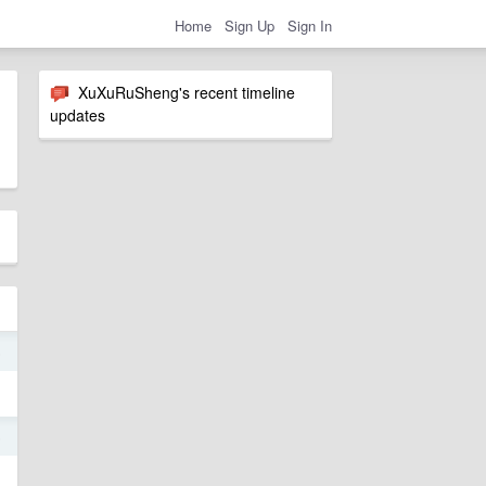
Home
Sign Up
Sign In
XuXuRuSheng's recent timeline
updates
5
5