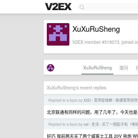
XuXuRuSheng
V2EX member #519073, joined on
XuXuRuSheng
提问
XuXuRuSheng's recent replies
Replied to a topic by
X2D
宽带症候群
联通宽带突然
›
›
北京联通有同样的问题，用了几年了，今天也是
Replied to a topic by
cat
生活
买了一把起子机（电
›
›
好巧 我前两天买了两个威客士工具 20V 电炮 WU