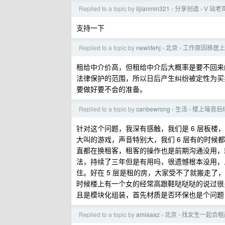
Replied to a topic by
lijianmin321
分享创造
V 站老
›
›
支持一下
Replied to a topic by
newlifehj
北京
工作原因移居上
›
›
租给中介价高，但租给中介后大概率是要不回来
法律保护的范围，所以日后产生纠纷被定性为买
要做好要不会的准备。
Replied to a topic by
canbewrong
生活
楼上噪音后
›
›
针对这个问题，我深有感触，我们是 6 层板楼
大叫的游戏，声音特别大，我们 6 层有的时候都
直都在换租客，租客的操作也是前期沟通没用，
法，持续了三年但是有用吗，很遗憾根本没用，
住。好在 5 层是租的房，大家受不了就搬走
时候楼上有一个女的经常高跟鞋哒哒哒的说过很
且是模块化组装，首先材质是否环保也是个问题
Replied to a topic by
amiaaaz
北京
找女生一起合租
›
›