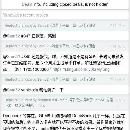
Deals
info, including closed deals, is not hidden
Yanickkk's recent replies
Replied to a topic by Sam52
流量卡平台，自己办卡+佣金
7 月 17 日
›
@
Sam52
#347 已恢复，感谢
Replied to a topic by Sam52
流量卡平台，自己办卡+佣金
7 月 16 日
›
@
Sam52
#345 还是报错，咩，不知道是不是有延迟 “长时间未触发
订单已冻结账号，超 6 个月未生成单个订单，解除请咨询上游经销
商！上游：17051203366 ”
https://i.imgur.com/Iy0taMy.png
Replied to a topic by Sam52
流量卡平台，自己办卡+佣金
7 月 16 日
›
@
Sam52
yanickxia 帮忙解冻一下
Replied to a topic by summerLast
meta 搞了很久搞出了 llama4, 为啥
6 月 3
›
日
小米可以这么快搞定 mimo
Deepseek 的存在，GLM5.1 的结构和 DeepSeek 几乎一样，只是在
预训练和后训练上投入多点就可以获得不差的效果。架构带来的优势
现在被拉平的不少，meta 的时代开源还没摸索出一个优秀的结构呢