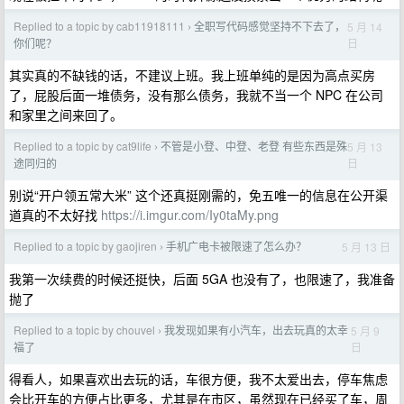
Replied to a topic by cab11918111
全职写代码感觉坚持不下去了，
5 月 14
›
日
你们呢？
其实真的不缺钱的话，不建议上班。我上班单纯的是因为高点买房
了，屁股后面一堆债务，没有那么债务，我就不当一个 NPC 在公司
和家里之间来回了。
Replied to a topic by cat9life
不管是小登、中登、老登 有些东西是殊
5 月 13
›
日
途同归的
别说“开户领五常大米” 这个还真挺刚需的，免五唯一的信息在公开渠
道真的不太好找
https://i.imgur.com/Iy0taMy.png
Replied to a topic by gaojiren
手机广电卡被限速了怎么办？
5 月 13 日
›
我第一次续费的时候还挺快，后面 5GA 也没有了，也限速了，我准备
抛了
Replied to a topic by chouvel
我发现如果有小汽车，出去玩真的太幸
5 月 9
›
日
福了
得看人，如果喜欢出去玩的话，车很方便，我不太爱出去，停车焦虑
会比开车的方便占比更多，尤其是在市区，虽然现在已经买了车，周