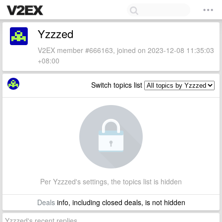
Yzzzed
V2EX member #666163, joined on 2023-12-08 11:35:03
+08:00
Switch topics list
Per Yzzzed's settings, the topics list is hidden
Deals
info, including closed deals, is not hidden
Yzzzed's recent replies