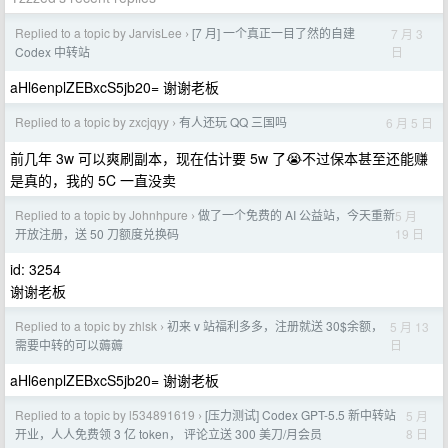
Replied to a topic by JarvisLee
[7 月] 一个真正一目了然的自建
7 月 3
›
日
Codex 中转站
aHl6enplZEBxcS5jb20= 谢谢老板
Replied to a topic by zxcjqyy
有人还玩 QQ 三国吗
6 月 5 日
›
前几年 3w 可以爽刷副本，现在估计要 5w 了😭不过保本甚至还能赚
是真的，我的 5C 一直没卖
Replied to a topic by Johnhpure
做了一个免费的 AI 公益站，今天重新
5 月
›
19 日
开放注册，送 50 刀额度兑换码
id: 3254
谢谢老板
Replied to a topic by zhlsk
初来 v 站福利多多，注册就送 30$余额，
5 月 13
›
日
需要中转的可以薅薅
aHl6enplZEBxcS5jb20= 谢谢老板
Replied to a topic by l534891619
[压力测试] Codex GPT-5.5 新中转站
5 月
›
8 日
开业，人人免费领 3 亿 token， 评论立送 300 美刀/月会员