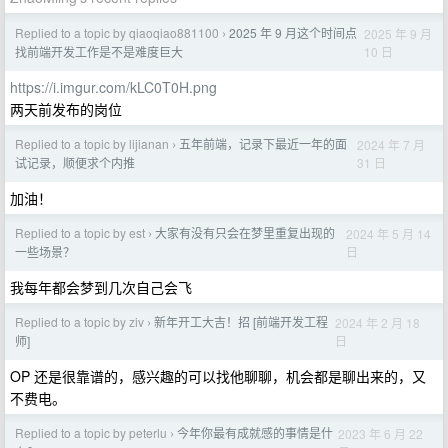
Replied to a topic by qiaoqiao881100
2025 年 9 月这个时间点
2025 年 9 月
›
10 日
找前端开发工作是不是难度巨大
https://i.imgur.com/kLC0T0H.png
两天前发布的岗位
Replied to a topic by lijianan
五年前端，记录下最近一年的面
2024 年 7 月
›
31 日
试记录，顺便求个内推
加油！
Replied to a topic by est
大家有没有只会在梦里重复出现的
2024 年 5 月 14
›
日
一些场景？
我每年都会梦到几次自己会飞
Replied to a topic by ziv
新年开工大吉！招 [前端开发工程
2024 年 2 月 18
›
日
师]
OP 还是很靠谱的，感兴趣的可以找他聊聊，机会都是聊出来的，又
不费电。
Replied to a topic by peterlu
今年你最有成就感的事情是什
2023 年 6 月 22
›