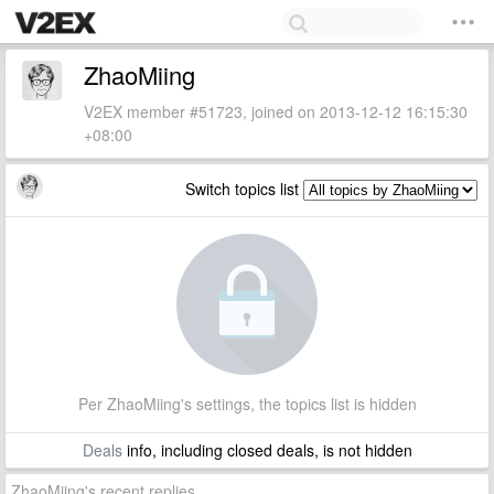
ZhaoMiing
V2EX member #51723, joined on 2013-12-12 16:15:30
+08:00
Switch topics list
Per ZhaoMiing's settings, the topics list is hidden
Deals
info, including closed deals, is not hidden
ZhaoMiing's recent replies