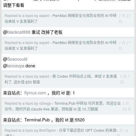
调整下看看
Replied to a topic by aapeli
PwnMax 网络安全与攻防业务的 AI 中转
7 月 27
›
日
站来给 V 友发福利了
@
blackcat888
重试 改掉了老板
Replied to a topic by aapeli
PwnMax 网络安全与攻防业务的 AI 中转
7 月 27
›
日
站来给 V 友发福利了
@
Sosocould
@
lancevps
done
Replied to a topic by aapeli
新 Codex 中转站点上线，来给 V 友发福
5 月 7
›
日
利了, 送价值 $50 额度
来自站点：
flymux.com
，我的 id 是: 1
Replied to a topic by v2exgo
Termina.Pub 中转站 可开发票，欢迎企业
4 月
›
28 日
合作，限时开启 claude-free 渠道，回帖留 id 送 10 刀额度
来自站点：Terminal.Pub ，我的 id 是:5520
Replied to a topic by BretTaylor
分享下最近低价 GPT Codex 的来源
4 月 18
›
日
(源头)