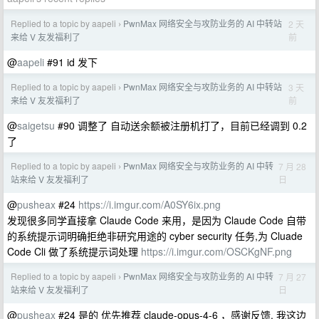
Replied to a topic by aapeli
PwnMax 网络安全与攻防业务的 AI 中转站
2 天
›
前
来给 V 友发福利了
@
aapeli
#91 id 发下
Replied to a topic by aapeli
PwnMax 网络安全与攻防业务的 AI 中转站
3 天
›
前
来给 V 友发福利了
@
saigetsu
#90 调整了 自动送余额被注册机打了，目前已经调到 0.2
了
Replied to a topic by aapeli
PwnMax 网络安全与攻防业务的 AI 中转
7 月 28
›
日
站来给 V 友发福利了
@
pusheax
#24
https://i.imgur.com/A0SY6ix.png
发现很多同学直接拿 Claude Code 来用，是因为 Claude Code 自带
的系统提示词明确拒绝非研究用途的 cyber security 任务,为 Cluade
Code Cli 做了系统提示词处理
https://i.imgur.com/OSCKgNF.png
Replied to a topic by aapeli
PwnMax 网络安全与攻防业务的 AI 中转
7 月 27
›
日
站来给 V 友发福利了
@
pusheax
#24 是的 优先推荐 claude-opus-4-6 ，感谢反馈. 我这边