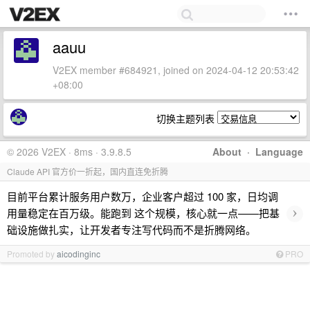
aauu
V2EX member #684921, joined on 2024-04-12 20:53:42
+08:00
切换主题列表
© 2026 V2EX · 8ms · 3.9.8.5
About
·
Language
Claude API 官方价一折起，国内直连免折腾
目前平台累计服务用户数万，企业客户超过 100 家，日均调
›
用量稳定在百万级。能跑到 这个规模，核心就一点——把基
础设施做扎实，让开发者专注写代码而不是折腾网络。
Promoted by
aicodinginc
PRO