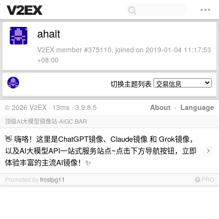
ahait
V2EX member #375110, joined on 2019-01-04 11:17:53
+08:00
切换主题列表
© 2026 V2EX · 13ms · 3.9.8.5
About
·
Language
顶级AI大模型镜像站-AIGC.BAR
👋 嗨咯！这里是ChatGPT镜像、Claude镜像 和 Grok镜像，
›
以及AI大模型API一站式服务站点~点击下方导航按钮，立即
体验丰富的主流AI镜像！✨
Promoted by
frostpg11
PRO