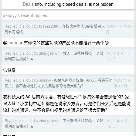
Deals
info, including closed deals, is not hidden
akaayy's recent replies
Replied to a topic by breeze2001
在校大学生求 Java 后端以
2023 年 9 月 23
›
日
后学习路线
@
murmur
有你说的这些功能的产品能不能推荐一两个😊
Replied to a topic by zhangsimon
再送一波秋月梨😋， V 站
2023 年 9 月
›
19 日
福利回帖抽奖！🔥
试试夏
Replied to a topic by akaayy
如果从两岁开始给小朋友只看英语动
2023 年 9
›
月 16 日
画片，会不会对他们未来的英语学习有极大帮助？
农村长大的 80 后南方朋友，有没想过你们是怎么学会普通话的？家
里人甚至小学初中老师都是在说家乡方言，可是你们长大后还是能说
流利的普通话，会不会是电视里的普通话给了很大帮助？
Replied to a topic by zhangsimon
中秋来送秋月梨😋， V 站
2023 年 9 月
›
12 日
福利回帖抽奖！🔥