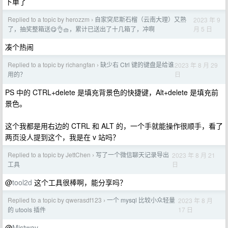
下单了
Replied to a topic by herozzm
自家突尼斯石榴（云南大理）又熟
2023 年 9
›
月 5 日
了，抽奖整箱送😋👌🧺，累计已送出了十几箱了，冲啊
凑个热闹
Replied to a topic by richangfan
缺少右 Ctrl 键的键盘是给谁
2023 年 8 月 29
›
日
用的？
PS 中的 CTRL+delete 是填充背景色的快捷键，Alt+delete 是填充前
景色。
这个我都是用右边的 CTRL 和 ALT 的，一个手就能操作很顺手，看了
两页没人提到这个，我是在 v 站吗？
Replied to a topic by JettChen
写了一个微信聊天记录导出
2023 年 8 月 21
›
日
工具
@
tool2d
这个工具很棒啊，能分享吗？
Replied to a topic by qwerasdf123
一个 mysql 比较小众轻量
2023 年 8 月
›
17 日
的 utools 插件
@
Mistwav