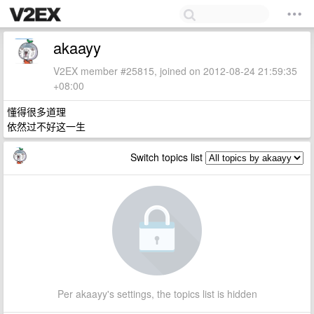
akaayy
V2EX member #25815, joined on 2012-08-24 21:59:35
+08:00
懂得很多道理
依然过不好这一生
Switch topics list
Per akaayy's settings, the topics list is hidden