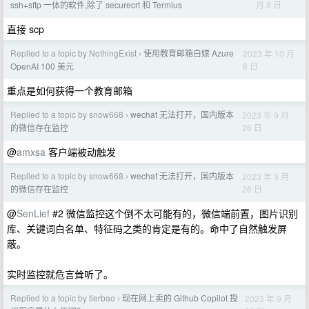
月 8 日
ssh+sftp 一体的软件,除了 securecrt 和 Termius
直接 scp
Replied to a topic by NothingExist
使用教育邮箱白嫖 Azure
2023 年 10 月
›
8 日
OpenAI 100 美元
重点是如何获得一个教育邮箱
Replied to a topic by snow668
wechat 无法打开，国内版本
2023 年 9 月
›
26 日
的微信存在监控
@
amxsa
客户端被动触发
Replied to a topic by snow668
wechat 无法打开，国内版本
2023 年 9 月
›
26 日
的微信存在监控
@
SenLief
#2 微信监控这个倒不太可能有的，微信端前置，图片识别
库、关键词白名单、特征码之类的肯定是有的。命中了自然触发屏
蔽。
实时监控就危言耸听了。
Replied to a topic by tlerbao
现在网上卖的 Github Copilot 授
2023 年 9 月
›