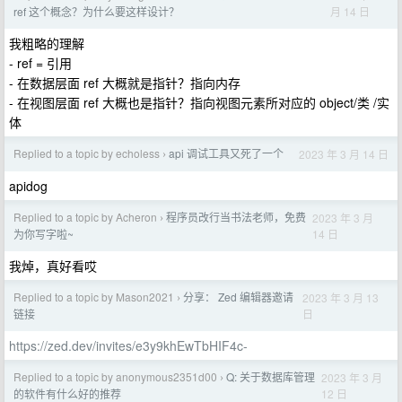
月 14 日
ref 这个概念？为什么要这样设计？
我粗略的理解
- ref = 引用
- 在数据层面 ref 大概就是指针？指向内存
- 在视图层面 ref 大概也是指针？指向视图元素所对应的 object/类 /实
体
Replied to a topic by echoless
api 调试工具又死了一个
2023 年 3 月 14 日
›
apidog
Replied to a topic by Acheron
程序员改行当书法老师，免费
2023 年 3 月
›
14 日
为你写字啦~
我焯，真好看哎
Replied to a topic by Mason2021
分享： Zed 编辑器邀请
2023 年 3 月 13
›
日
链接
https://zed.dev/invites/e3y9khEwTbHIF4c-
Replied to a topic by anonymous2351d00
Q: 关于数据库管理
2023 年 3 月
›
12 日
的软件有什么好的推荐