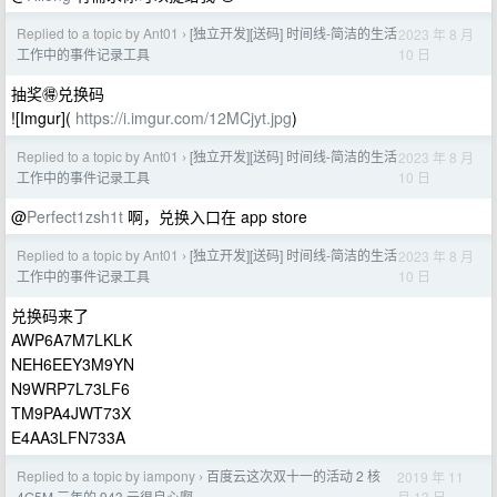
Replied to a topic by Ant01
[独立开发][送码] 时间线-简洁的生活
2023 年 8 月
›
10 日
工作中的事件记录工具
抽奖🉐兑换码
![Imgur](
https://i.imgur.com/12MCjyt.jpg
)
Replied to a topic by Ant01
[独立开发][送码] 时间线-简洁的生活
2023 年 8 月
›
10 日
工作中的事件记录工具
@
Perfect1zsh1t
啊，兑换入口在 app store
Replied to a topic by Ant01
[独立开发][送码] 时间线-简洁的生活
2023 年 8 月
›
10 日
工作中的事件记录工具
兑换码来了
AWP6A7M7LKLK
NEH6EEY3M9YN
N9WRP7L73LF6
TM9PA4JWT73X
E4AA3LFN733A
Replied to a topic by iampony
百度云这次双十一的活动 2 核
2019 年 11
›
月 13 日
4G5M 三年的 943 元很良心啊