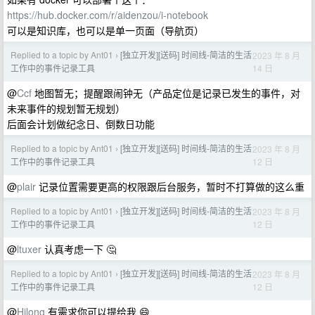
https://hub.docker.com/r/aidenzou/i-notebook
可以是知识库，也可以是单一页面（导航页）
Replied to a topic by Ant01
[独立开发][送码] 时间线-简洁的生活
2023 年 8 月
›
14 日
工作中的事件记录工具
@
Ccf
地图暂无；提醒跟闹钟无（产品定位是记录已发生的事件，对
未来事件的规划暂无规划）
后面会计划做纪念日、倒数日功能
Replied to a topic by Ant01
[独立开发][送码] 时间线-简洁的生活
2023 年 8 月
›
12 日
工作中的事件记录工具
@
plair
记录位置需要更高的权限跟后台服务，暂时不打算做的这么重
Replied to a topic by Ant01
[独立开发][送码] 时间线-简洁的生活
2023 年 8 月
›
12 日
工作中的事件记录工具
@
ltuxer
认真考虑一下 🤔
Replied to a topic by Ant01
[独立开发][送码] 时间线-简洁的生活
2023 年 8 月
›
12 日
工作中的事件记录工具
@
Hilong
有需求你可以提给我 😄