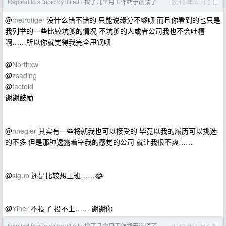
Replied to a topic by littleJ
找了几个月工作终于崩溃了
2019 年 4 月 2 日
›
@
metrotiger
没什么错不错的 只能说缘分不够呗 而且你看到的也只是
我列举的一些比较坑爹的情况 不坑爹的人或者公司我也不会吐槽
啊……所以你就觉得我完全甩锅呗
@
Northxw
@
zsading
@
factoid
谢谢鼓励
@
nnegier
其实有一些将就我也可以接受的 毕竟以我的履历可以挑选
的不多 但是那种透露着宰我的感觉的公司 就让我很不爽……
@
sigup
还是比较想上班……😂
@
Yiner
不投了 投不上…… 谢谢你
Replied to a topic by littleJ
找了几个月工作终于崩溃了