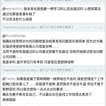
2019 年 4 月 2 日
›
@
winnie2012
我本来也是抱着一种学习的心态去面试的 心想就算没
通过也算是查漏补缺了
不过并没有什么收获
Replied to a topic by littleJ
找了几个月工作终于崩溃了
2019 年 4 月 2 日
›
@
PureWhiteWu
我确实经常把对方的问题想复杂结果发现问题其实很简单 因为对方确
实描述得很绕导致我以为很复杂啊……
当然不是所有我面过的公司面试官都不会面试 但有时候面试官没问题
公司坑啊……
我是本科 提升学历只有考研 可是现在我想挣钱啊
Replied to a topic by littleJ
找了几个月工作终于崩溃了
2019 年 4 月 2 日
›
@
Tarkky
如果我是属于那种两眼一抹黑啥也不会的 我就觉得找个工作
能糊口就完事儿了……但是我不是啊 虽然我并不是多牛逼 但也不属于
那种菜的 所以我也想有一点点点点的要求……
确实也要不断充实自己，不过最近实在是找工作找得太焦虑了
谢谢鼓励