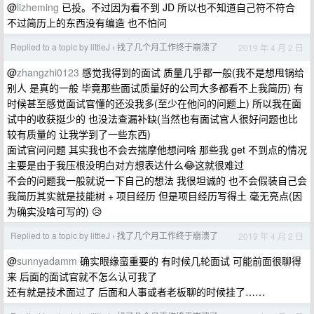
@
lizheming
已投。不过因为看不到 JD 所以也不知道自己符不符合
不过简历上的东西没有编造 也不怕问
Replied to a topic by littleJ
找了几个月工作终于崩溃了
2019 年 4 月 2 日
›
@
zhangzhi0123
感觉我得到的面试 质量几乎都一般(我不是想甩锅给
别人 是真的一般 毕竟那些面试质量好的公司大多都看不上我简历) 有
时候甚至感觉面试官懂的还没我多(至少在他问的问题上) 所以我在面
试中的收获挺少的 也没法查漏补缺(当然也有面试官人很好问题也比
较有质量的 让我学到了一些东西)
面试官问问题 其实我也不会去揣摩他想问啥 那些我 get 不到点的情况
主要是由于我压根没明白对方想表达什么😂这就很难过
不会的问题我一般就说一下自己的想法 我很坦诚的 也不会假装自己会
我简历其实就是技能树 + 项目经历 但是项目经历写得土 毫无亮点(因
为确实没啥可写的) 😥
Replied to a topic by littleJ
找了几个月工作终于崩溃了
2019 年 4 月 2 日
›
@
sunnyadamm
确实眼缘蛮重要的 有时候几轮面试 可能前面很聊得
来 后面的面试官就不怎么认可我了
还有就是技术面过了 后面和人事或者老板聊的时候挂了……