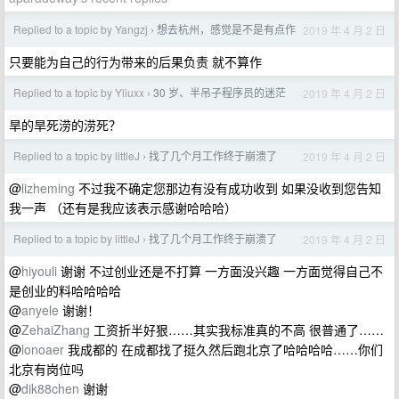
Replied to a topic by Yangzj
想去杭州，感觉是不是有点作
2019 年 4 月 2 日
›
只要能为自己的行为带来的后果负责 就不算作
Replied to a topic by Yliuxx
30 岁、半吊子程序员的迷茫
2019 年 4 月 2 日
›
旱的旱死涝的涝死？
Replied to a topic by littleJ
找了几个月工作终于崩溃了
2019 年 4 月 2 日
›
@
lizheming
不过我不确定您那边有没有成功收到 如果没收到您告知
我一声 （还有是我应该表示感谢哈哈哈）
Replied to a topic by littleJ
找了几个月工作终于崩溃了
2019 年 4 月 2 日
›
@
hiyouli
谢谢 不过创业还是不打算 一方面没兴趣 一方面觉得自己不
是创业的料哈哈哈哈
@
anyele
谢谢！
@
ZehaiZhang
工资折半好狠……其实我标准真的不高 很普通了……
@
lonoaer
我成都的 在成都找了挺久然后跑北京了哈哈哈哈……你们
北京有岗位吗
@
dik88chen
谢谢