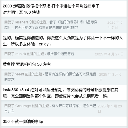
2000 走强险 随便摆个现场 打个电话拍个照片就搞定了
对方明年涨 100 块钱
回复了 kisshere 创建的主题
看了《楚门的世界》和《星际穿
2025 年 5
›
月 7 日
越》，有无可能这个虚拟世界是未来的我创造的？
是的，确实是你创造的。你费这么大劲就是为了体验一下不一样的人
生，所以多去体验，enjoy 。
回复了 rrubick 创建的主题
求推荐个通勤背包
2025 年 4 月 27 日
›
黄鱼搜 索尼相机包 50 左右
回复了 feeeff 创建的主题
是否有这样的拍摄设备可以满足我
2025 年 3 月 6
›
日
的要求
insta360 x3 x4 绝对可以超出预期，每次回看的时候都感觉身临其
境，完全回到当时那个时空。即使废片也会从头到尾看一遍。
回复了 Gcourage 创建的主题
有人开车可以搭车，还会自己
2025 年 1 月 23
›
日
再开车
350 不就一脚油的事吗