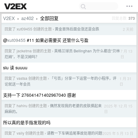
V2EX
az402
全部回复
回复总数
373
›
›
回复了 xut09455 创建的主题
黄金首饰后面会涨还是会跌
2 天前
›
@
xut09455
#11 如果必需要买 还管什么亏盈
回复了 jacketma 创建的主题
英格兰球员 Bellinghan 为什么都念“贝林
7 月 13
›
日
厄姆”，不是汉姆吗？
siu 读 suuuu
回复了 vastsa 创建的主题
「亏否」分享一下运营一年的小程序，评
1 月 31
›
日
论就送一年会员
支持一下 276041471402967040 感谢
回复了 hahiru 创建的主题
偶然发现我的老婆的皮肤摸起来
2025 年 12 月 15
›
日
麻麻的。
所以真的是手指发现的吗
回复了 vaily 创建的主题
请教一下车辆追尾事故处理的问题
2025 年 5 月 13 日
›