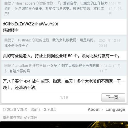
回复了 filmsnappers 创建的主题
「开发者自荐」记录您的工作精力
2024 年
›
12 月 26
消耗，关注您的身心健康，杜绝过劳与透支。放送促销码，欢迎试
日
用！
dGlhbjEuZnVAZ21haWwuY29t
感谢楼主
回复了 FaustinaD 创建的主题
我的女儿跟我说：可是妈妈，
2024 年 12 月
›
20 日
我不是小孩子了
真的有圣诞老人，持证上岗据说全球 50 个，漠河北极村就有一个。
回复了 arcaitan 创建的主题
40 多了,想学点和编程不搭嘎的东
2024 年 10 月
›
11 日
东, 有啥推荐的吗
万八千买个 4x4 战车 越野、掏泥。每天十多个大老爷们不回家一干一
晚上，还滴酒不沾。
1/19
© 2026 V2EX · 35ms · 3.9.8.5
About
·
Language
重新掌控应用安全加速