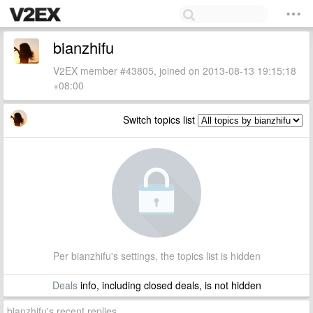
bianzhifu
V2EX member #43805, joined on 2013-08-13 19:15:18
+08:00
Switch topics list
Per bianzhifu's settings, the topics list is hidden
Deals
info, including closed deals, is not hidden
bianzhifu's recent replies