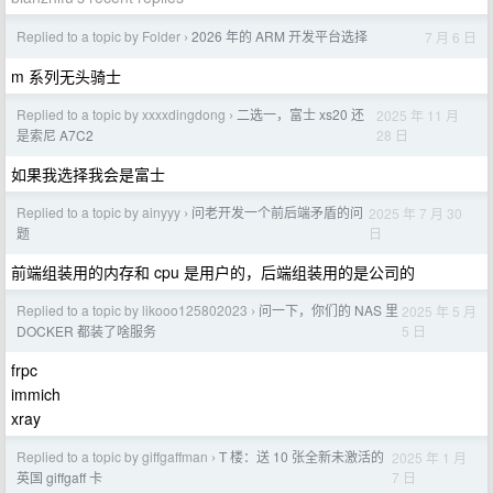
Replied to a topic by Folder
2026 年的 ARM 开发平台选择
7 月 6 日
›
m 系列无头骑士
Replied to a topic by xxxxdingdong
二选一，富士 xs20 还
2025 年 11 月
›
28 日
是索尼 A7C2
如果我选择我会是富士
Replied to a topic by ainyyy
问老开发一个前后端矛盾的问
2025 年 7 月 30
›
日
题
前端组装用的内存和 cpu 是用户的，后端组装用的是公司的
Replied to a topic by likooo125802023
问一下，你们的 NAS 里
2025 年 5 月
›
5 日
DOCKER 都装了啥服务
frpc
immich
xray
Replied to a topic by giffgaffman
T 楼：送 10 张全新未激活的
2025 年 1 月
›
7 日
英国 giffgaff 卡