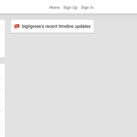
Home
Sign Up
Sign In
big0gress's recent timeline updates