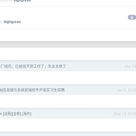
big0gress
6
 by
big0gress
段大厂经历，已经找不到工作了，失业太快了
Mar 2
a] [上海]信息娱乐系统前端软件开发实习生招聘
Jan 9, 202
on [远程][全职] [海外]
May 13, 202