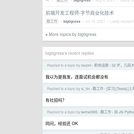
big0gress
前端开发工程师-字节商业化技术
酷工作
•
big0gress
•
Jul 19, 2021
• Lastly replied
More topics by big0gress
»
big0gress's recent replies
Replied to a topic by
lxxzml
职场话题
32 岁，几
›
›
我以为是我发，连面试机会都没有
Replied to a topic by
xi_lin
酷工作
[实习] [Tesl
›
›
有社招吗？
Replied to a topic by
kernel365
酷工作
招 JS/ Pyth
›
›
同问，经验还 OK