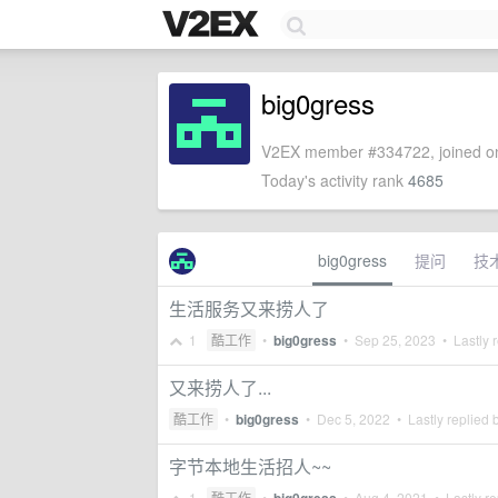
big0gress
V2EX member #334722, joined on
Today's activity rank
4685
big0gress
提问
技
生活服务又来捞人了
1
酷工作
•
big0gress
•
Sep 25, 2023
• Lastly 
又来捞人了...
酷工作
•
big0gress
•
Dec 5, 2022
• Lastly replied 
字节本地生活招人~~
1
酷工作
•
•
Aug 4, 2021
• Lastly re