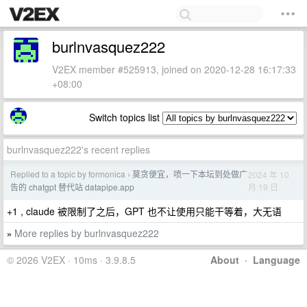
burlnvasquez222
V2EX member #525913, joined on 2020-12-28 16:17:33
+08:00
Switch topics list
burlnvasquez222's recent replies
Replied to a topic by formonica
莫贪便宜，喷一下本坛到处做广
2024 年 10
›
月 19 日
告的 chatgpt 替代站 datapipe.app
+1 , claude 被限制了之后，GPT 也不让使用只能干等着，大无语
More replies by burlnvasquez222
»
© 2026 V2EX · 10ms · 3.9.8.5
About
·
Language