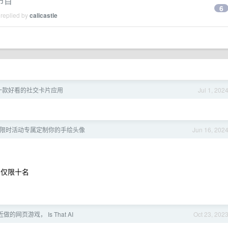
节目
6
 replied by
calicastle
 - 一款好看的社交卡片应用
Jul 1, 202
lon 限时活动专属定制你的手绘头像
Jun 16, 202
哦，仅限十名
的网页游戏， Is That AI
Oct 23, 202