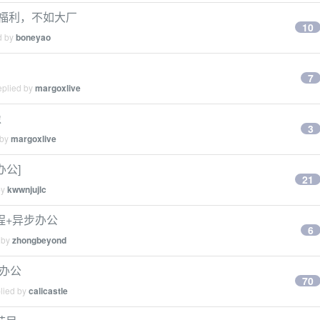
啥福利，不如大厂
10
d by
boneyao
7
eplied by
margoxlive
像
3
 by
margoxlive
办公]
21
by
kwwnjujlc
远程+异步办公
6
 by
zhongbeyond
步办公
70
plied by
calicastle