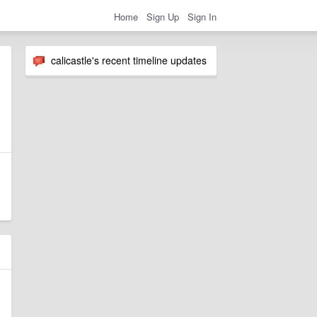
Home
Sign Up
Sign In
calicastle's recent timeline updates