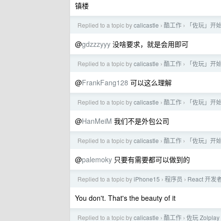
镇楼
Replied to a topic by
calicastle
酷工作
「佐玩」开始
›
›
@
gdzzzyyy
没啥要求，就是会用即可
Replied to a topic by
calicastle
酷工作
「佐玩」开始
›
›
@
FrankFang128
可以这么理解
Replied to a topic by
calicastle
酷工作
「佐玩」开始
›
›
@
HanMeiM
我们不是外包公司
Replied to a topic by
calicastle
酷工作
「佐玩」开始
›
›
@
palemoky
只要有需要都可以做到的
Replied to a topic by
iPhone15
程序员
React 开
›
›
You don't. That's the beauty of it
Replied to a topic by
calicastle
酷工作
佐玩 Zolp
›
›