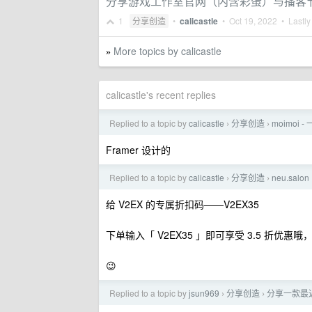
分享游戏工作室官网（内含彩蛋）与播客
1
分享创造
•
calicastle
•
Oct 19, 2022
• Lastly
More topics by calicastle
»
calicastle's recent replies
Replied to a topic by
calicastle
分享创造
moimoi
›
›
Framer 设计的
Replied to a topic by
calicastle
分享创造
neu.sa
›
›
给 V2EX 的专属折扣码——V2EX35
下单输入「 V2EX35 」即可享受 3.5 折优惠
😉
Replied to a topic by
jsun969
分享创造
分享一款最近做
›
›