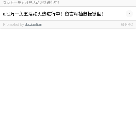
券商万一免五开户活动火热进行中！
›
a股万一免五活动火热进行中！留言就抽鼠标键盘！
Promoted by
daxiaolian
PRO