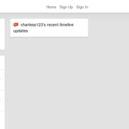
Home
Sign Up
Sign In
charless123's recent timeline
updates