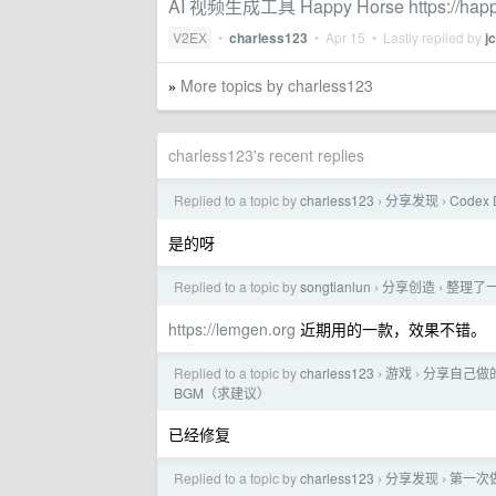
AI 视频生成工具 Happy Horse https://happy
V2EX
•
charless123
•
Apr 15
• Lastly replied by
j
More topics by charless123
»
charless123's recent replies
Replied to a topic by
charless123
分享发现
Codex
›
›
是的呀
Replied to a topic by
songtianlun
分享创造
整理了一
›
›
https://lemgen.org
近期用的一款，效果不错。
Replied to a topic by
charless123
游戏
分享自己做的 
›
›
BGM（求建议）
已经修复
Replied to a topic by
charless123
分享发现
第一次做
›
›