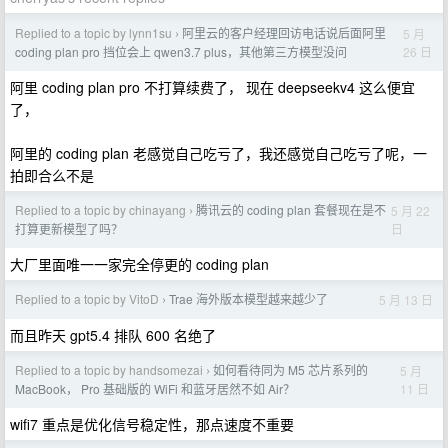
Replied to a topic by lynn1su
阿里云的客户经理回访电话说后面阿里
5 月
›
26 日
coding plan pro 挡位会上 qwen3.7 plus，其他第三方模型没问
阿里 coding plan pro 不打算续费了， 现在 deepseekv4 这么便宜
了，
阿里的 coding plan 老感觉自己吃亏了，我还感觉自己吃亏了呢，一
拍即合么不是
Replied to a topic by chinayang
腾讯云的 coding plan 套餐现在是不
5 月 22
›
日
打算更新模型了吗？
大厂里面唯一一家完全停更的 coding plan
Replied to a topic by VitoD
Trae 海外版本模型越来越少了
5 月 13 日
›
而且昨天 gpt5.4 排队 600 名绝了
Replied to a topic by handsomezai
如何看待同为 M5 芯片系列的
5 月
›
11 日
MacBook， Pro 基础版的 WiFi 和蓝牙居然不如 Air？
wifi7 重点是优化信号稳定性，那点速度不重要