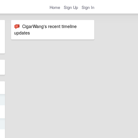
Home
Sign Up
Sign In
CigarWang's recent timeline
updates
5
5