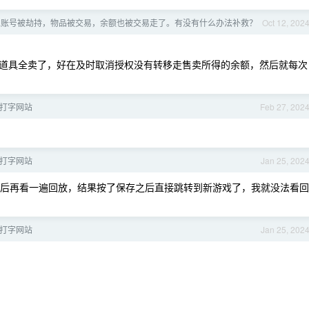
上账号被劫持，物品被交易，余额也被交易走了。有没有什么办法补救？
Oct 12, 202
道具全卖了，好在及时取消授权没有转移走售卖所得的余额，然后就每次
打字网站
Feb 27, 202
打字网站
Jan 25, 202
后再看一遍回放，结果按了保存之后直接跳转到新游戏了，我就没法看回
打字网站
Jan 25, 202