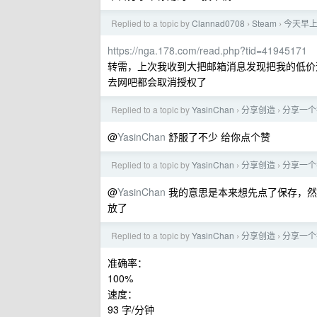
Replied to a topic by
Clannad0708
Steam
今天早
›
›
https://nga.178.com/read.php?tid=41945171
转需，上次我收到大把邮箱消息发现把我的低价
去网吧都会取消授权了
Replied to a topic by
YasinChan
分享创造
分享一个
›
›
@
YasinChan
舒服了不少 给你点个赞
Replied to a topic by
YasinChan
分享创造
分享一个
›
›
@
YasinChan
我的意思是本来想先点了保存，然
放了
Replied to a topic by
YasinChan
分享创造
分享一个
›
›
准确率：
100%
速度：
93 字/分钟