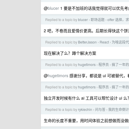
@
blucer
1 要是不加班的话我觉得就可以优先考
Replied to a topic by
blucer
职场话题
offer 选择，
›
›
2 吧，不卷而且爱情价更高。后期长得快这个饼没
Replied to a topic by
BetterJason
React
为啥这段代
›
›
现在解决了么？蹲个解决方案
Replied to a topic by
hugetimors
程序员
搞了一年的
›
›
@
hugetimors
感谢分享，都说是 ui 可被替代，
Replied to a topic by
hugetimors
程序员
搞了一年的
›
›
独立开发时候有什么 ai 工具可以帮忙设计 ui 么
Replied to a topic by
rykiechin
问与答
我的生命倒计
›
›
生命的长度不重要，用时间体验之前想做而没做