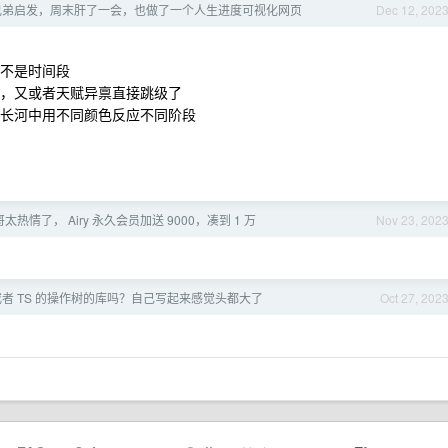
兄弟启发，周末肝了一会，也做了一个人生进度可视化网页
Dec 12, 202
，不是时间段
园，又或者天赋异禀直接跳级了
生长河中用不同颜色反应不同阶段
哥太热情了， Airy 永久会员加送 9000，凑到 1 万
Nov 23, 202
 或者 TS 的操作树的库吗？自己写起来感觉头都大了
Oct 27, 202