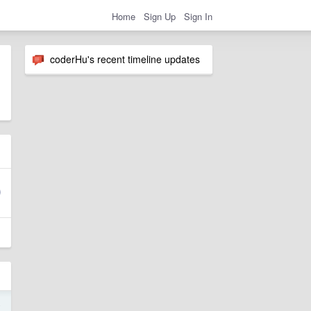
Home
Sign Up
Sign In
coderHu's recent timeline updates
4