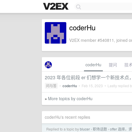
coderHu
V2EX member #540811, joined on
coderHu
提问
技
2023 年各位前段 er 们想学一个新技术
问与答
•
coderHu
•
Feb 15, 2023
• Lastly replied 
More topics by coderHu
»
coderHu's recent replies
Replied to a topic by
blucer
职场话题
offer 选择，
›
›