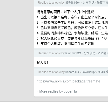
Replied to a topic by
857681664
分享创造
受楼下
›
›
挺有意思的项目，以下个人几个小建议：
1. 出生可以换个名称，童年？出生是个时间点
2. 可以去除某些学历阶段，例如我没上过幼儿
3. 色块支持自定义颜色，颜色反应心情，在人
4. 重要时间点特殊标记，例如毕业、结婚、生娃
5. 祝大家长命百岁，要是今年已经高龄 99 了🐶
6. 支持个人部署，调用接口生成阶段图
Replied to a topic by
lijianmin321
分享创造
V 站老
›
›
祝大卖！
Replied to a topic by
richards64
JavaScript
有 JS
›
›
https://www.npmjs.com/package/treemate
More replies by coderHu
»