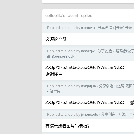
coffeelife's recent replies
Replied to a topic by
stonewu
分享创造
[开源] 开源
›
›
必须给个赞
Replied to a topic by
msakqw
分享创造
[送码]我做了
›
›
画/SponsorBlock
ZXJpY2xpZmUxODcwQGdtYWlsLmNvbQ==
谢谢楼主
Replied to a topic by
knightjun
分享创造
[送码]截
›
›
v 站宣传
ZXJpY2xpZmUxODcwQGdtYWlsLmNvb
Replied to a topic by
jchencode
分享创造
开源一个基于
›
›
有演示或者图片吗老板？