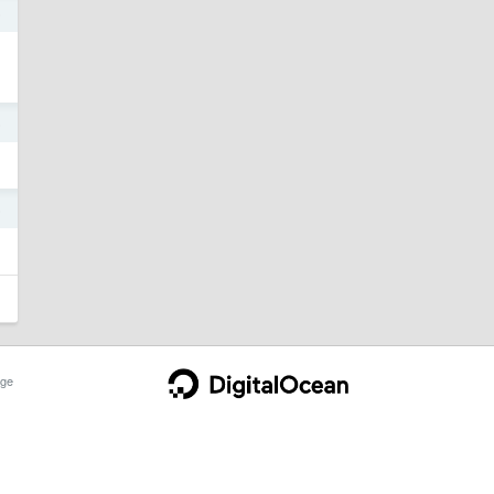
5
5
5
ge