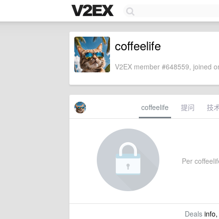
coffeelife
V2EX member #648559, joined on
coffeelife
提问
技
Per coffeelif
Deals
info,