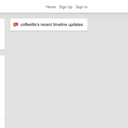
Home
Sign Up
Sign In
coffeelife's recent timeline updates