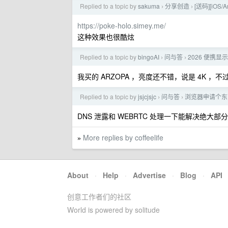
Replied to a topic by
sakuma
分享创造
[送码][iOS
›
›
https://poke-holo.simey.me/
这种效果也很酷炫
Replied to a topic by
bingoAI
问与答
2026 便携显
›
›
我买的 ARZOPA ，亮度还不错，说是 4K
Replied to a topic by
jsjcjsjc
问与答
浏览器申请个东
›
›
DNS 泄露和 WEBRTC 处理一下能解决绝大部
More replies by coffeelife
»
About
·
Help
·
Advertise
·
Blog
·
API
创意工作者们的社区
World is powered by solitude