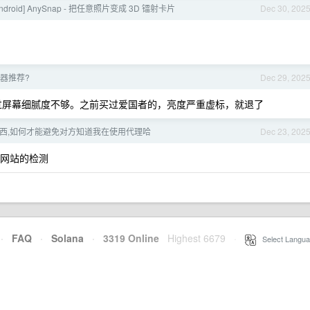
/Android] AnySnap - 把任意照片变成 3D 镭射卡片
Dec 30, 202
示器推荐?
Dec 29, 202
 ，不过屏幕细腻度不够。之前买过爱国者的，亮度严重虚标，就退了
西,如何才能避免对方知道我在使用代理哈
Dec 23, 202
分网站的检测
·
FAQ
·
Solana
·
3319 Online
Highest 6679
·
Select Langua