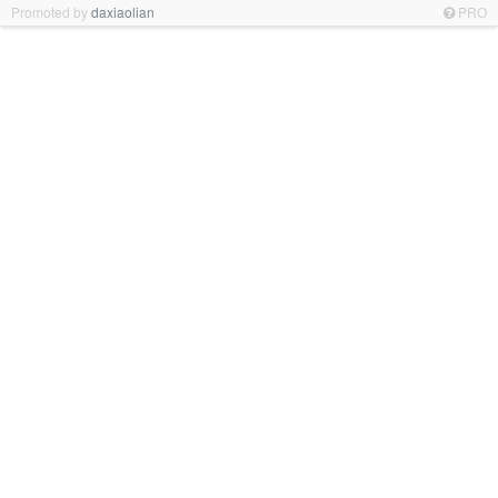
Promoted by
daxiaolian
PRO