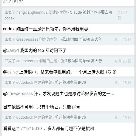
/t/1215172
回复了 hengxiangbianhua 创建的主题
Claude 被封了也不要去用
7 月 5
›
日
codex
codex 的压缩一直是遥遥领先，你不用我用😋
回复了 creepersssss 创建的主题
浙江移动固网 ipv6 离大普
6 月 26 日
›
@
Janyd
我国内的 tcp 都访问不了
回复了 creepersssss 创建的主题
浙江移动固网 ipv6 离大普
6 月 25 日
›
@
cslive
上传很小，拿来看电视用的，一个月上传大概 1G 多
回复了 dododook 创建的主题
杭州移动宽带 IPV6
6 月 25 日
›
@
creepersssss
汗，才发现题主也是原讨论贴发言的之一...
目前依然不可用，只有个地址，只能 ping
回复了 dododook 创建的主题
杭州移动宽带 IPV6
6 月 25 日
›
看看这个
/t/1218310
，多人都有问题不仅是杭州