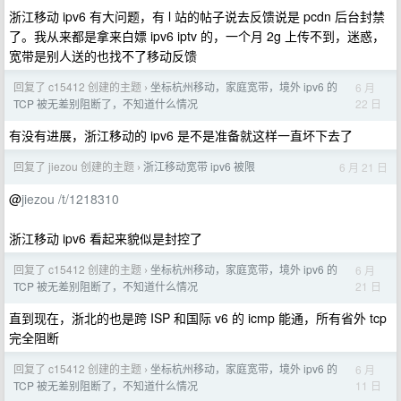
浙江移动 ipv6 有大问题，有 l 站的帖子说去反馈说是 pcdn 后台封禁
了。我从来都是拿来白嫖 ipv6 iptv 的，一个月 2g 上传不到，迷惑，
宽带是别人送的也找不了移动反馈
回复了 c15412 创建的主题
坐标杭州移动，家庭宽带，境外 ipv6 的
6 月
›
22 日
TCP 被无差别阻断了，不知道什么情况
有没有进展，浙江移动的 ipv6 是不是准备就这样一直坏下去了
回复了 jiezou 创建的主题
浙江移动宽带 ipv6 被限
6 月 21 日
›
@
jiezou
/t/1218310
浙江移动 ipv6 看起来貌似是封控了
回复了 c15412 创建的主题
坐标杭州移动，家庭宽带，境外 ipv6 的
6 月
›
21 日
TCP 被无差别阻断了，不知道什么情况
直到现在，浙北的也是跨 ISP 和国际 v6 的 icmp 能通，所有省外 tcp
完全阻断
回复了 c15412 创建的主题
坐标杭州移动，家庭宽带，境外 ipv6 的
6 月
›
11 日
TCP 被无差别阻断了，不知道什么情况