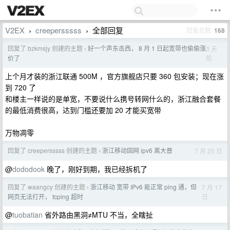
V2EX
creepersssss
全部回复
回复总数
168
›
›
回复了 bzkmsjy 创建的主题
好一个声东击西， 8 月 1 日起宽带也偷偷涨
3 天
›
前
价了
上个月才装的浙江联通 500M ，官方旗舰店只要 360 包安装；现在涨
到 720 了
和楼主一样说的是单宽，不要说什么携号转网什么的，浙江融合套餐
的最低消费很高，达到门槛还要加 20 才能买宽带
万物凋零
回复了 creepersssss 创建的主题
浙江移动固网 ipv6 离大普
7 月 25 日
›
@
dododook
晚了，刚好到期，我已经拆机了
回复了 waangcy 创建的主题
浙江移动 宽带 IPv6 能正常 ping 通，但
7 月 17
›
日
网页无法打开， tcping 超时
@
tuobatian
省外路由黑洞≠MTU 不当，全瞎扯