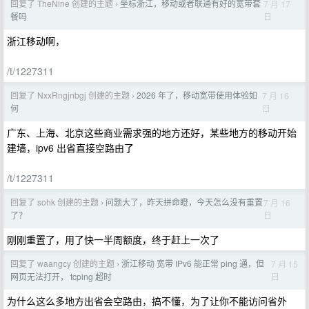
回复了 TheNine 创建的主题
坐标浙江，移动或者联通有好的宽带套
7 月 17
›
日
餐吗
浙江移动啊，
/t/1227311
回复了 NxxRngjnbgj 创建的主题
2026 年了，移动宽带使用体验如
7 月 16
›
日
何
广东、上海、北京这些商业需求强的地方还好，某些地方的移动开始
建墙，ipv6 出省直接空路由了
/t/1227311
回复了 sohk 创建的主题
问题大了，昨天拼命瞪，今天怎么没有重置
7 月 16
›
日
了？
刚刚重置了，用了快一半周额度，终于赶上一次了
回复了 waangcy 创建的主题
浙江移动 宽带 IPv6 能正常 ping 通，但
7 月 15
›
日
网页无法打开， tcping 超时
为什么这么多地方出省会空路由，搞不懂，为了让你不能访问省外