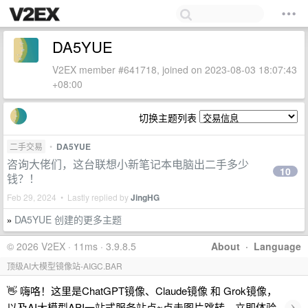
DA5YUE
V2EX member #641718, joined on 2023-08-03 18:07:43
+08:00
切换主题列表
二手交易
•
DA5YUE
咨询大佬们，这台联想小新笔记本电脑出二手多少
10
钱？！
Feb 29, 2024 • Lastly replied by
JingHG
DA5YUE 创建的更多主题
»
© 2026 V2EX · 11ms · 3.9.8.5
About
·
Language
顶级AI大模型镜像站-AIGC.BAR
👋 嗨咯！这里是ChatGPT镜像、Claude镜像 和 Grok镜像，
›
以及AI大模型API一站式服务站点~点击图片跳转，立即体验