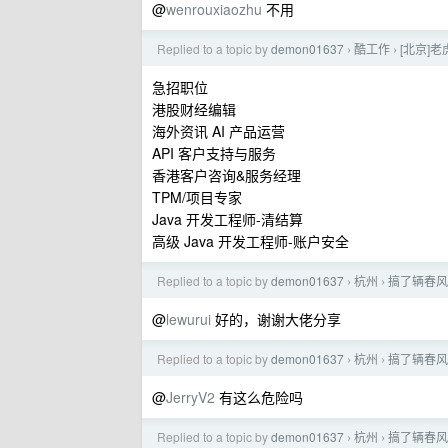
@
wenrouxiaozhu
不用
Replied to a topic by
demon01637
酷工作
[北京]
›
›
急招职位
港股财经编辑
海外资讯 AI 产品运营
API 客户支持与服务
香港客户咨询&服务经理
TPM/项目专家
Java 开发工程师-清结算
高级 Java 开发工程师-账户安全
Replied to a topic by
demon01637
杭州
搞了辆春风
›
›
@
lewurui
好的，谢谢大佬分享
Replied to a topic by
demon01637
杭州
搞了辆春风
›
›
@
JerryV2
有这么危险吗
Replied to a topic by
demon01637
杭州
搞了辆春风
›
›