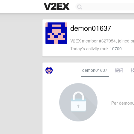
demon01637
V2EX member #627954, joined on
Today's activity rank
10700
demon01637
提问
Per demon016