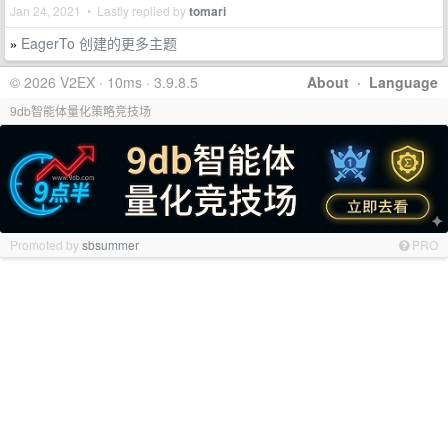
Jan 24, 2021 • Lastly replied by
tomari
EagerTo 创建的更多主题
»
© 2026 V2EX · 10ms · 3.9.8.5
About
·
Language
9db智能体量化策略竞技场
Promoted by
sbsummer
PRO