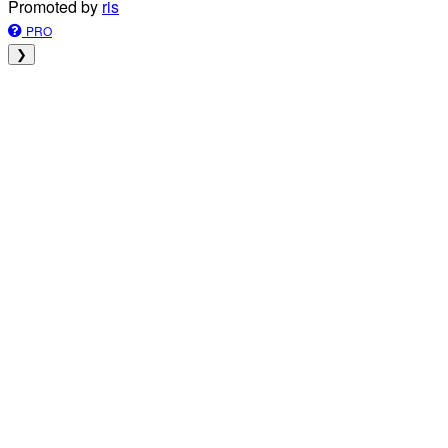
Promoted by
ris
PRO
❯