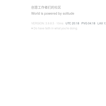
创意工作者们的社区
World is powered by solitude
VERSION: 3.9.8.5 · 10ms ·
UTC 20:18
·
PVG 04:18
·
LAX 1
♥ Do have faith in what you're doing.