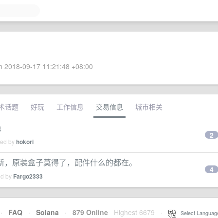
 2018-09-17 11:21:48 +08:00
术话题
好玩
工作信息
交易信息
城市相关
色
2
ied by
hokori
 97 新，原装盒子莫得了，配件什么的都在。
4
ed by
Fargo2333
·
FAQ
·
Solana
·
879 Online
Highest 6679
·
Select Languag