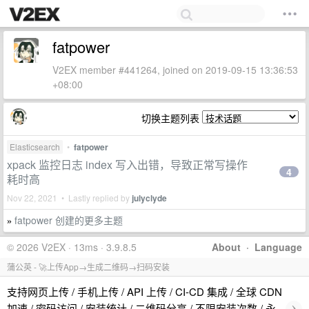
fatpower
V2EX member #441264, joined on 2019-09-15 13:36:53
+08:00
切换主题列表
Elasticsearch
•
fatpower
xpack 监控日志 index 写入出错，导致正常写操作
4
耗时高
Nov 22, 2021 • Lastly replied by
julyclyde
fatpower 创建的更多主题
»
© 2026 V2EX · 13ms · 3.9.8.5
About
·
Language
蒲公英 - 🚀上传App→生成二维码→扫码安装
支持网页上传 / 手机上传 / API 上传 / CI-CD 集成 / 全球 CDN
›
加速 / 密码访问 / 安装统计 / 二维码分享 / 不限安装次数 / 永