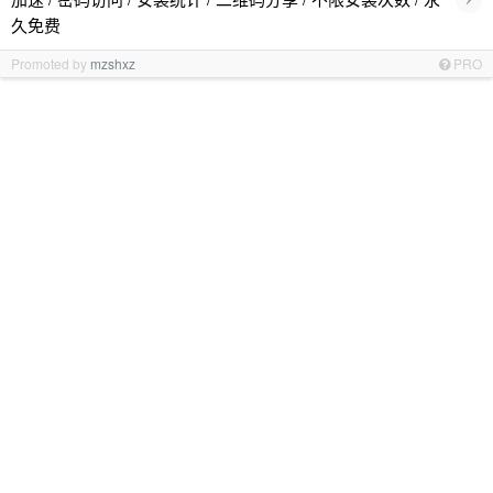
久免费
Promoted by
mzshxz
PRO