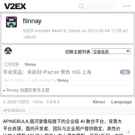
fiinnay
V2EX member #44916, joined on 2013-09-04 17:25:42
+08:00
切换主题列表
二手交易
•
fiinnay
年会奖品：未拆封 iPad air 黑色 16G 上海
16
Feb 10, 2014 • Lastly replied by
fiinnay
fiinnay 创建的更多主题
»
© 2026 V2EX · 10ms · 3.9.8.5
About
·
Language
APENEBULA
APINEBULA,银河录像局旗下的企业级 AI 聚合平台，背靠大
平台资源，面向开发者、团队与企业用户提供稳定、高性价
›