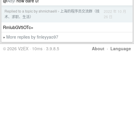
@
Adyi
how dare u!
Replied to a topic by shmichaelli
上海的程序员交流群（技
2022 年 10 月
›
26 日
术、求职、生活）
RmlubGV5OTc=
More replies by finleyyao97
»
© 2026 V2EX · 10ms · 3.9.8.5
About
·
Language