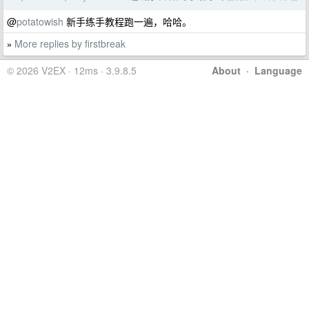
@
potatowish
新手练手教程跑一遍，哈哈。
More replies by firstbreak
»
© 2026 V2EX · 12ms · 3.9.8.5
About
·
Language