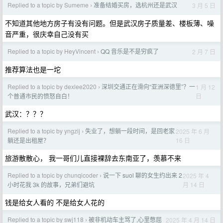
Replied to a topic by Sumeme
准备结婚买房，选杭州还是武汉
3 月 5 日
›
不知道其他地方房子有没有问题。但是武汉房子质量差、楼板薄、噪
音严重，很庆幸自己没有买
Replied to a topic by HeyVincent
QQ 音乐是不是穷疯了
2 月 7 日
›
推荐算法也是一坨
Replied to a topic by dexlee2020
深圳交通正在滑向“亚洲深德里”？一
1 月 12
›
日
个普通市民的愤怒自白！
武汉：？？？
Replied to a topic by yngzij
失业了，想躺一段时间，是回老家
2025 年 6 月
›
16 日
躺还是出租屋？
旅游散散心， 我一哥们儿直接裸辞去东南亚了，羡慕不来
Replied to a topic by chunqicoder
说一下 suol 聊的女生约出来 2
2025 年 4
›
月 14 日
小时花我 3k 的故事，兄弟们避坑
钱是给女人看的 不是给女人花的
Replied to a topic by swj118
被非机动车主骂了,心里憋屈
2025 年 4 月 14 日
›