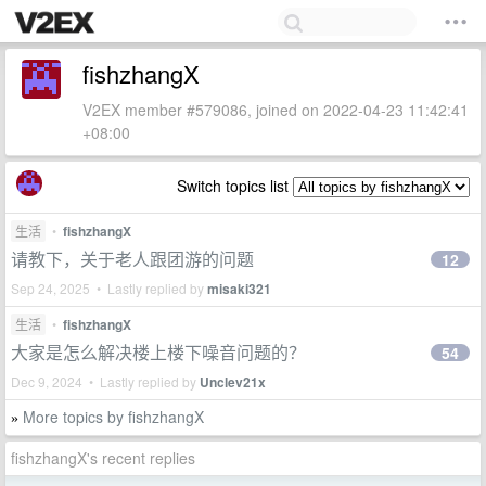
fishzhangX
V2EX member #579086, joined on 2022-04-23 11:42:41
+08:00
Switch topics list
生活
•
fishzhangX
请教下，关于老人跟团游的问题
12
Sep 24, 2025 • Lastly replied by
misaki321
生活
•
fishzhangX
大家是怎么解决楼上楼下噪音问题的？
54
Dec 9, 2024 • Lastly replied by
Unclev21x
More topics by fishzhangX
»
fishzhangX's recent replies