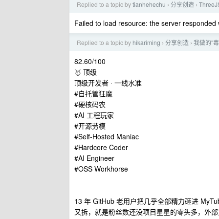
Replied to a topic by
tianhehechu
分享创造
Thre
›
›
Failed to load resource: the server responded w
Replied to a topic by
hikariming
分享创造
我做的"毒舌
›
›
82.60/100
🥇 顶级
顶级开发者 · 一线水准
#自托管狂魔
#硬核码农
#AI 工程玩家
#开源劳模
#Self-Hosted Maniac
#Hardcore Coder
#AI Engineer
#OSS Workhorse
13 年 GitHub 老用户把几乎全部精力砸进 MyT
又拆，就是粉丝数还没项目星星的零头多，外部贡献