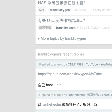
NAS 系统应该装在哪个盘？
NAS
•
franklioxygen
•
Oct 3, 2022
• Lastly replied
有些 U 盘没法作为启动盘？
云修电脑
•
franklioxygen
•
Dec 13, 2022
• Lastly r
More topics by franklioxygen
»
franklioxygen's recent replies
Replied to a topic by
CNM47589
YouTube
YouTu
›
›
https://github.com/franklioxygen/MyTube
自己 host 一个
Replied to a topic by
tianhehechu
分享创造
Thre
›
›
@
tianhehechu
成功打开了，很强，👍