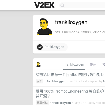
franklioxygen
V2EX member #523808, joined on
franklioxygen
franklioxygen
提问
给摄影佬推荐一个我 vibe 的照片数毛对比软
摄影
•
franklioxygen
•
Jun 17
• Lastly replied by
f
我用 100% Prompt Engineering 
并开源了
分享创造
•
franklioxygen
•
May 27
• Lastly replie