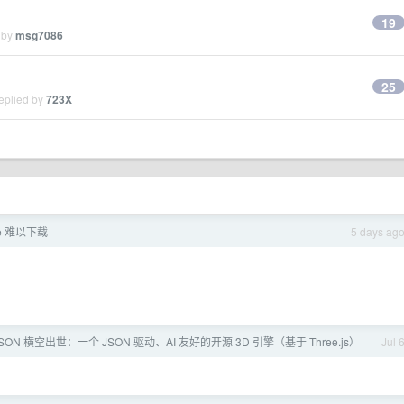
19
 by
msg7086
25
eplied by
723X
be 难以下载
5 days ag
eJSON 横空出世：一个 JSON 驱动、AI 友好的开源 3D 引擎（基于 Three.js）
Jul 