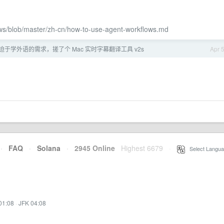
lows/blob/master/zh-cn/how-to-use-agent-workflows.md
] 迫于学外语的需求，搓了个 Mac 实时字幕翻译工具 v2s
Apr 
！
·
FAQ
·
Solana
·
2945 Online
Highest 6679
·
Select Langua
01:08
·
JFK 04:08