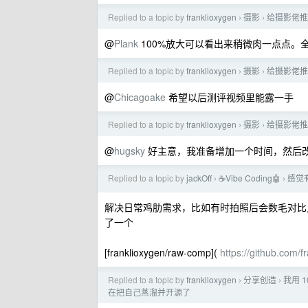
Replied to a topic by
franklioxygen
摄影
给摄影佬推荐
›
›
@
Plank
100%放大可以看出来稍微肉一点点。
Replied to a topic by
franklioxygen
摄影
给摄影佬推荐
›
›
@
Chicagoake
希望以后测评视频里能露一手
Replied to a topic by
franklioxygen
摄影
给摄影佬推荐
›
›
@
hugsky
好主意，我准备增加一个时间，然后
Replied to a topic by
jackOff
☕Vibe Coding🤖
感觉有
›
›
解决日常鸡肋需求，比如有时拍照后会数毛对比几
了一个
[franklioxygen/raw-comp](
https://github.com/
Replied to a topic by
franklioxygen
分享创造
我用 1
›
›
在把自己蒸溜并开源了