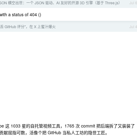
eJSON 横空出世：一个 JSON 驱动、AI 友好的开源 3D 引擎（基于 Three.js）
Jul 
ith a status of 404 ()
 GitHub 评分"，在 X 上蜜汁爆火
Jul 
ube 这 1033 星的自托管视频工具，1765 次 commit 把后端拆了又装装了
屈指可数，活像个把 GitHub 当私人工坊的隐世工匠。