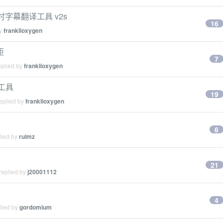
时字幕翻译工具 v2s
16
by
franklioxygen
距
7
eplied by
franklioxygen
工具
19
eplied by
franklioxygen
6
lied by
ruimz
21
replied by
j20001112
4
lied by
gordomium