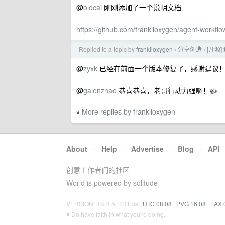
@
oldcai
刚刚添加了一个说明文档
https://github.com/franklioxygen/agent-workf
Replied to a topic by
franklioxygen
分享创造
[开源
›
›
@
zyxk
已经在前面一个版本修复了，感谢建议
@
galenzhao
恭喜恭喜，老哥行动力强啊！👍
More replies by franklioxygen
»
About
·
Help
·
Advertise
·
Blog
·
API
创意工作者们的社区
World is powered by solitude
VERSION: 3.9.8.5 · 431ms ·
UTC 08:08
·
PVG 16:08
·
LAX 
♥ Do have faith in what you're doing.