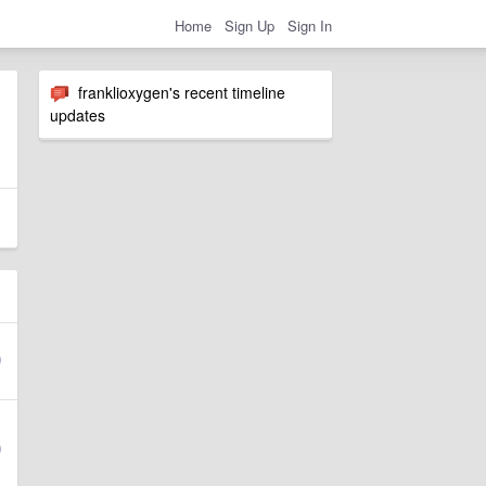
Home
Sign Up
Sign In
franklioxygen's recent timeline
updates