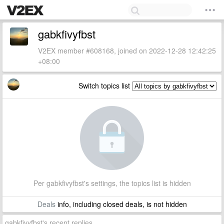
gabkfivyfbst
V2EX member #608168, joined on 2022-12-28 12:42:25
+08:00
Switch topics list
Per gabkfivyfbst's settings, the topics list is hidden
Deals
info, including closed deals, is not hidden
gabkfivyfbst's recent replies