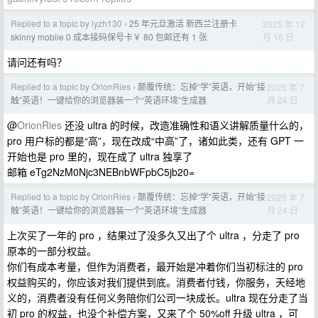
Replied to a topic by lyzh130
25 年元旦激活 新西兰注册卡
2025 年 12
›
月 16 日
skinny mobile 0 成本接码保号卡￥ 80 包邮还有 1 张
请问还有吗？
Replied to a topic by OrionRies
颠覆传统：忘掉“学”英语，开始“接
2025 年 7
›
月 24 日
触”英语！一键给你的浏览器装一个“英语环境”生成器
@
OrionRies
还没 ultra 的时候，改造准确性和语义讲解质量什么的，
pro 用户标的都是“高”，现在改成“中高”了，诸如此类，还有 GPT 一
开始也是 pro 里的，现在成了 ultra 独享了
邮箱 eTg2NzM0Njc3NEBnbWFpbC5jb20=
Replied to a topic by OrionRies
颠覆传统：忘掉“学”英语，开始“接
2025 年 7
›
月 24 日
触”英语！一键给你的浏览器装一个“英语环境”生成器
上次买了一年的 pro ，结果过了没多久又出了个 ultra ，分走了 pro
原本的一部分权益。
你们有成本考量，但作为消费者，最开始是冲着你们当初标注的 pro
权益购买的，你应该对我们提供到底。消费者付钱，你服务，天经地
义的，消费者没有任何义务陪你们公司一块成长。ultra 现在分走了当
初 pro 的权益，也没个补偿方案，又来了个 50%off 升级 ultra ，可