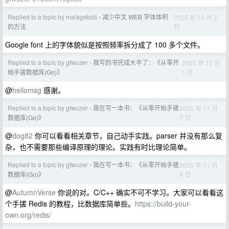
Replied to a topic by malagebidi
减少中文 WEB 字体体积
2025 年 12 月 2
›
日
的方法
Google font 上的字体貌似是按照频率拆分成了 100 多个文件。
Replied to a topic by gfwuzer
我写的书完成大半了：《从零开
2025 年 12 月
›
1 日
始手搓数据库(Go)》
@
hellomsg
感谢。
Replied to a topic by gfwuzer
我在写一本书：《从零开始手搓
2025 年 11 月
›
7 日
数据库(Go)》
@
dog82
你可以看看相关章节，自己动手实践。parser 并没有那么复
杂，也不需要那些编译原理的理论。实践有时比理论简单。
Replied to a topic by gfwuzer
我在写一本书：《从零开始手搓
2025 年 11 月
›
6 日
数据库(Go)》
@
AutumnVerse
你说的对。C/C++ 确实不可不学习。大家可以看看这
个手搓 Redis 的教程，比数据库简单些。
https://build-your-
own.org/redis/