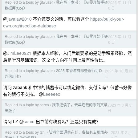
Replied to a topic by gfwuzer
我在写一本书：《从零开始手搓
2025 年 11 月
›
6 日
数据库(Go)》
@
javalaw2010
不介意英文的话，可以看这个
https://build-your-
own.org/#section-database
Replied to a topic by gfwuzer
我在写一本书：《从零开始手搓
2025 年 11 月
›
6 日
数据库(Go)》
@
JimLee0921
根据本人经验，入门后最要紧的是动手积累经验，然
后是学习基础知识。这 2 个方向在时间上最有性价比。
Replied to a topic by gfwuzer
2025 年香港有哪些银行可以
2025 年 10 月 22
›
日
办信用卡？
请问 zabank 和中银的储蓄卡可以绑定微信、支付宝吗？储蓄卡好像
有的银行不支持。 @
Leeeeex
Replied to a topic by serco
我来还债了，去年连载的系列文章
2023 年 3 月 3
›
日
出版了
请问 LZ @
serco
出书前有稿费吗？还是只有提成？
Replied to a topic by tzhl
陆港全面通关在即，各位有去现场办
2023 年 2 月
›
4 日
香港卡卡的需求吗？