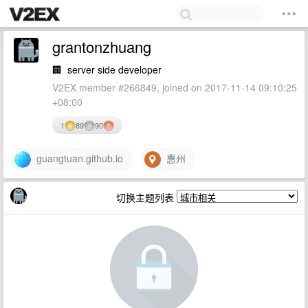
grantonzhuang
🏢
server side developer
V2EX member #266849, joined on 2017-11-14 09:10:25
+08:00
1
89
90
guangtuan.github.io
惠州
切换主题列表