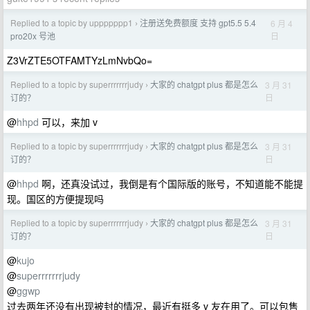
Replied to a topic by uppppppp1
注册送免费额度 支持 gpt5.5 5.4
6 月 4
›
日
pro20x 号池
Z3VrZTE5OTFAMTYzLmNvbQo=
Replied to a topic by superrrrrrrjudy
大家的 chatgpt plus 都是怎么
3 月 31
›
日
订的？
@
hhpd
可以，来加 v
Replied to a topic by superrrrrrrjudy
大家的 chatgpt plus 都是怎么
3 月 31
›
日
订的？
@
hhpd
啊，还真没试过，我倒是有个国际版的账号，不知道能不能提
现。国区的方便提现吗
Replied to a topic by superrrrrrrjudy
大家的 chatgpt plus 都是怎么
3 月 31
›
日
订的？
@
kujo
@
superrrrrrrjudy
@
ggwp
过去两年还没有出现被封的情况，最近有挺多 v 友在用了。可以包售