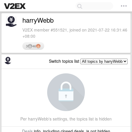
harryWebb
V2EX member #551521, joined on 2021-07-22 16:31:46
+08:00
3
46
Switch topics list
Per harryWebb's settings, the topics list is hidden
Deals
info, including closed deals, is not hidden