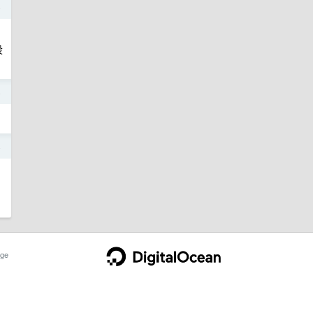
4
设
4
4
ge