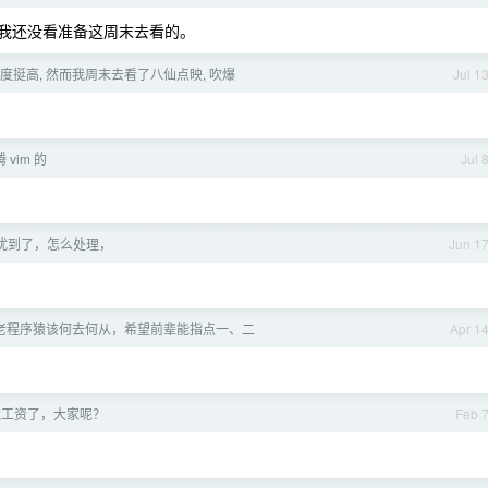
我还没看准备这周末去看的。
度挺高, 然而我周末去看了八仙点映, 吹爆
Jul 1
vim 的
Jul 
扰到了，怎么处理，
Jun 1
岁老程序猿该何去何从，希望前辈能指点一、二
Apr 1
涨过工资了，大家呢？
Feb 