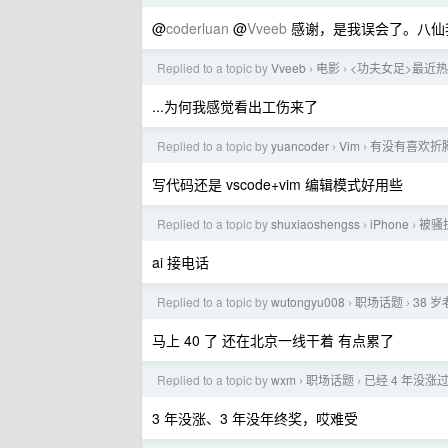
@
coderluan
@
Vveeb
感谢，是我误会了。八仙
Replied to a topic by
Vveeb
电影
<功夫女足>最近热
›
›
...为何我感觉看出工伤来了
Replied to a topic by
yuancoder
Vim
有没有喜欢折腾 
›
›
写代码还是 vscode+vim 编辑模式好用些
Replied to a topic by
shuxiaoshengss
iPhone
被骚
›
›
ai 接电话
Replied to a topic by
wutongyu008
职场话题
38 
›
›
马上 40 了 还在北京一线干着 有点累了
Replied to a topic by
wxm
职场话题
已经 4 年没
›
›
3 年没涨、3 年没年终奖，哎难受