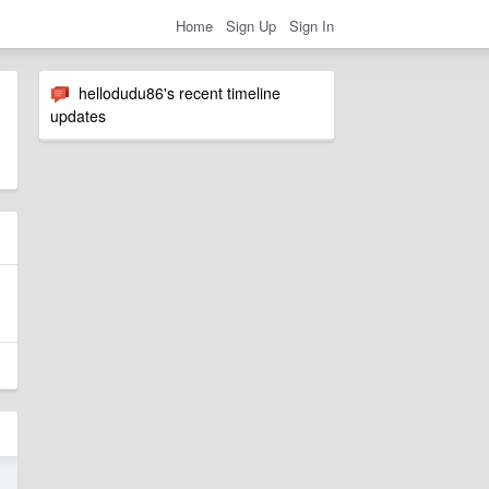
Home
Sign Up
Sign In
hellodudu86's recent timeline
updates
3