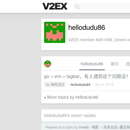
hellodudu86
V2EX member #261996, joined on
hellodudu86
提问
技
go + vim + tagbar，有人遇到这个问题没
Go 编程语言
•
hellodudu86
•
Apr 8, 2018
More topics by hellodudu86
»
hellodudu86's recent replies
Replied to a topic by
Vveeb
电影
<功夫女足>最近热
›
›