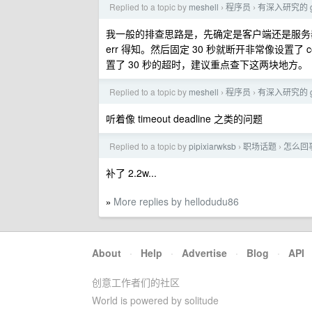
Replied to a topic by
meshell
程序员
有深入研究的 g
›
›
我一般的排查思路是，先确定是客户端还是服务器主动断
err 得知。然后固定 30 秒就断开非常像设置了 conn 
置了 30 秒的超时，建议重点查下这两块地方。
Replied to a topic by
meshell
程序员
有深入研究的 g
›
›
听着像 timeout deadline 之类的问题
Replied to a topic by
pipixiarwksb
职场话题
怎么回事
›
›
补了 2.2w...
More replies by hellodudu86
»
About
·
Help
·
Advertise
·
Blog
·
API
创意工作者们的社区
World is powered by solitude