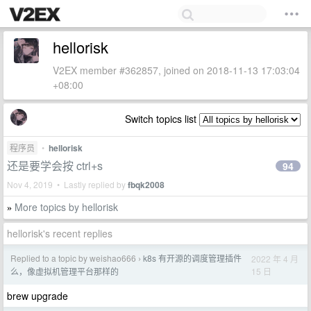
hellorisk
V2EX member #362857, joined on 2018-11-13 17:03:04
+08:00
Switch topics list
程序员
•
hellorisk
还是要学会按 ctrl+s
94
Nov 4, 2019 • Lastly replied by
fbqk2008
More topics by hellorisk
»
hellorisk's recent replies
Replied to a topic by weishao666
k8s 有开源的调度管理插件
2022 年 4 月
›
15 日
么，像虚拟机管理平台那样的
brew upgrade