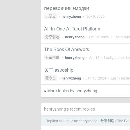
переводчик эмодзи
无要点
•
henryzheng
•
Nov 9, 2025
All-in-One AI Tarot Platform
分享创造
•
henryzheng
•
Oct 13, 2025
• Lastly rep
The Book Of Answers
分享创造
•
henryzheng
•
Apr 18
• Lastly replied b
关于 astroship
程序员
•
henryzheng
•
Jan 30, 2024
• Lastly repli
More topics by henryzheng
»
henryzheng's recent replies
Replied to a topic by
henryzheng
分享创造
The Boo
›
›