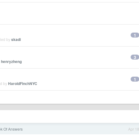
1
lied by
skadi
3
y
henryzheng
1
ed by
HaroldFinchNYC
k Of Answers
Apr 1