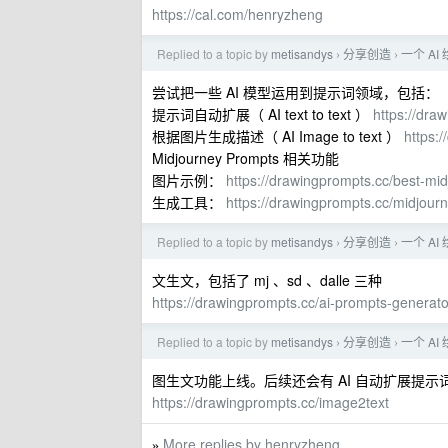
https://cal.com/henryzheng
Replied to a topic by
metisandys
分享创造
一个 A
›
›
尝试把一些 AI 模型运用到提示词领域，包括：
提示词自动扩展（ AI text to text ）
https://dra
根据图片生成描述（ AI Image to text ）
https:
Midjourney Prompts 相关功能
图片示例：
https://drawingprompts.cc/best-mi
生成工具：
https://drawingprompts.cc/midjour
Replied to a topic by
metisandys
分享创造
一个 A
›
›
文生文，包括了 mj 、sd 、dalle 三种
https://drawingprompts.cc/ai-prompts-generato
Replied to a topic by
metisandys
分享创造
一个 A
›
›
图生文功能上线。后续还会有 AI 自动扩展提示
https://drawingprompts.cc/image2text
More replies by henryzheng
»