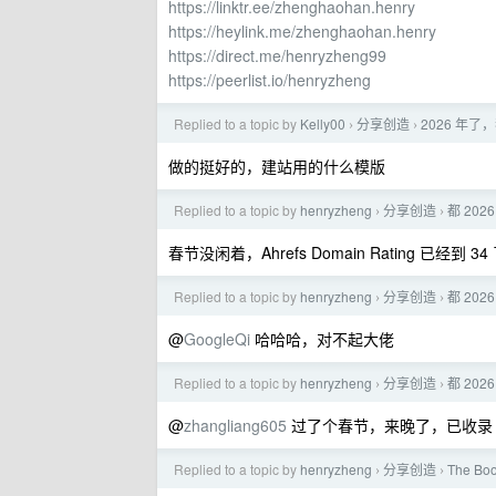
https://linktr.ee/zhenghaohan.henry
https://heylink.me/zhenghaohan.henry
https://direct.me/henryzheng99
https://peerlist.io/henryzheng
Replied to a topic by
Kelly00
分享创造
2026 年了
›
›
做的挺好的，建站用的什么模版
Replied to a topic by
henryzheng
分享创造
都 20
›
›
春节没闲着，Ahrefs Domain Rating 已经到 34
Replied to a topic by
henryzheng
分享创造
都 20
›
›
@
GoogleQi
哈哈哈，对不起大佬
Replied to a topic by
henryzheng
分享创造
都 20
›
›
@
zhangliang605
过了个春节，来晚了，已收录
Replied to a topic by
henryzheng
分享创造
The Boo
›
›