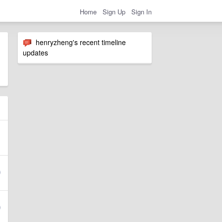
Home
Sign Up
Sign In
henryzheng's recent timeline
updates