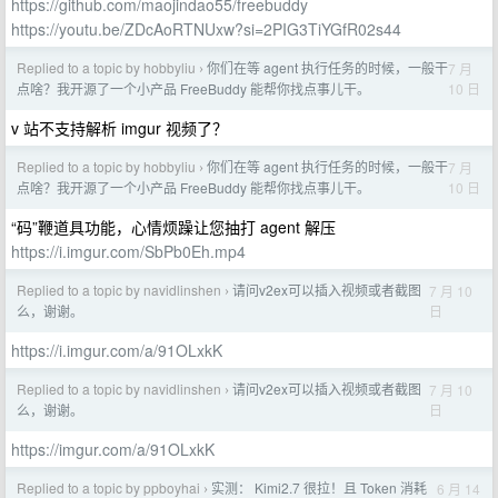
https://github.com/maojindao55/freebuddy
https://youtu.be/ZDcAoRTNUxw?si=2PIG3TiYGfR02s44
Replied to a topic by hobbyliu
你们在等 agent 执行任务的时候，一般干
7 月
›
10 日
点啥？我开源了一个小产品 FreeBuddy 能帮你找点事儿干。
v 站不支持解析 imgur 视频了？
Replied to a topic by hobbyliu
你们在等 agent 执行任务的时候，一般干
7 月
›
10 日
点啥？我开源了一个小产品 FreeBuddy 能帮你找点事儿干。
“码”鞭道具功能，心情烦躁让您抽打 agent 解压
https://i.imgur.com/SbPb0Eh.mp4
Replied to a topic by navidlinshen
请问v2ex可以插入视频或者截图
7 月 10
›
日
么，谢谢。
https://i.imgur.com/a/91OLxkK
Replied to a topic by navidlinshen
请问v2ex可以插入视频或者截图
7 月 10
›
日
么，谢谢。
https://imgur.com/a/91OLxkK
Replied to a topic by ppboyhai
实测： Kimi2.7 很拉！且 Token 消耗
6 月 14
›