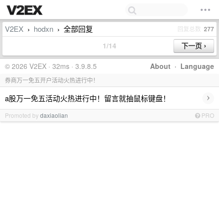
V2EX
hodxn
全部回复
回复总数
277
›
›
1/14
© 2026 V2EX · 32ms · 3.9.8.5
About
·
Language
券商万一免五开户活动火热进行中！
›
a股万一免五活动火热进行中！留言就抽鼠标键盘！
Promoted by
daxiaolian
PRO